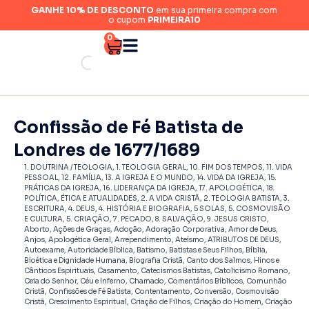
GANHE 10% DE DESCONTO
em sua primeira compra com
o cupom
PRIMEIRA10
0
Confissão de Fé Batista de
Londres de 1677/1689
1. DOUTRINA / TEOLOGIA
,
1. TEOLOGIA GERAL
,
1‍0. FIM DOS TEMPOS
,
11. VIDA
PESSOAL
,
12. FAMÍLIA
,
13. A IGREJA E O MUNDO
,
14. VIDA DA IGREJA
,
15.
PRÁTICAS DA IGREJA
,
16. LIDERANÇA DA IGREJA
,
17. APOLOGÉTICA
,
18.
POLÍTICA, ÉTICA E ATUALIDADES
,
2. A VIDA CRISTÃ
,
2. TEOLOGIA BATISTA
,
3.
ESCRITURA
,
4. DEUS
,
4. HISTÓRIA E BIOGRAFIA
,
5 SOLAS
,
5. COSMOVISÃO
E CULTURA
,
5. CRIAÇÃO
,
7. PECADO
,
8. SALVAÇÃO
,
9. JESUS CRISTO
,
Aborto
,
Ações de Graças
,
Adoção
,
Adoração Corporativa
,
Amor de Deus
,
Anjos
,
Apologética Geral
,
Arrependimento
,
Ateísmo
,
ATRIBUTOS DE DEUS
,
Autoexame
,
Autoridade Bíblica
,
Batismo
,
Batistas e Seus Filhos
,
Bíblia
,
Bioética e Dignidade Humana
,
Biografia Cristã
,
Canto dos Salmos, Hinos e
Cânticos Espirituais
,
Casamento
,
Catecismos Batistas
,
Catolicismo Romano
,
Ceia do Senhor
,
Céu e Inferno
,
Chamado
,
Comentários Bíblicos
,
Comunhão
Cristã
,
Confissões de Fé Batista
,
Contentamento
,
Conversão
,
Cosmovisão
Cristã
,
Crescimento Espiritual
,
Criação de Filhos
,
Criação do Homem
,
Criação