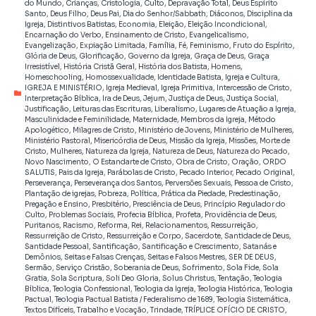
do Mundo
,
Crianças
,
Cristologia
,
Culto
,
Depravação Total
,
Deus Espírito
Santo
,
Deus Filho
,
Deus Pai
,
Dia do Senhor/Sabbath
,
Diáconos
,
Disciplina da
Igreja
,
Distintivos Batistas
,
Economia
,
Eleição
,
Eleição Incondicional
,
Encarnação do Verbo
,
Ensinamento de Cristo
,
Evangelicalismo
,
Evangelização
,
Expiação Limitada
,
Família
,
Fé
,
Feminismo
,
Fruto do Espírito
,
Glória de Deus
,
Glorificação
,
Governo da Igreja
,
Graça de Deus
,
Graça
Irresistível
,
História Cristã Geral
,
História dos Batista
,
Homens
,
Homeschooling
,
Homossexualidade
,
Identidade Batista
,
Igreja e Cultura
,
IGREJA E MINISTÉRIO
,
Igreja Medieval
,
Igreja Primitiva
,
Intercessão de Cristo
,
Interpretação Bíblica
,
Ira de Deus
,
Jejum
,
Justiça de Deus
,
Justiça Social
,
Justificação
,
Leituras das Escrituras
,
Liberalismo
,
Lugares de Atuação a Igreja
,
Masculinidade e Feminilidade
,
Maternidade
,
Membros da Igreja
,
Método
Apologético
,
Milagres de Cristo
,
Ministério de Jovens
,
Ministério de Mulheres
,
Ministério Pastoral
,
Misericórdia de Deus
,
Missão da Igreja
,
Missões
,
Morte de
Cristo
,
Mulheres
,
Natureza da Igreja
,
Natureza de Deus
,
Natureza do Pecado
,
Novo Nascimento
,
O Estandarte de Cristo
,
Obra de Cristo
,
Oração
,
ORDO
SALUTIS
,
Pais da Igreja
,
Parábolas de Cristo
,
Pecado Interior
,
Pecado Original
,
Perseverança
,
Perseverança dos Santos
,
Perversões Sexuais
,
Pessoa de Cristo
,
Plantação de igrejas
,
Pobreza
,
Política
,
Prática da Piedade
,
Predestinação
,
Pregação e Ensino
,
Presbitério
,
Presciência de Deus
,
Princípio Regulador do
Culto
,
Problemas Sociais
,
Profecia Bíblica
,
Profeta
,
Providência de Deus
,
Puritanos
,
Racismo
,
Reforma
,
Rei
,
Relacionamentos
,
Ressurreição
,
Ressurreição de Cristo
,
Ressurreição e Corpo
,
Sacerdote
,
Santidade de Deus
,
Santidade Pessoal
,
Santificação
,
Santificação e Crescimento
,
Satanás e
Demônios
,
Seitas e Falsas Crenças
,
Seitas e Falsos Mestres
,
SER DE DEUS
,
Sermão
,
Serviço Cristão
,
Soberania de Deus
,
Sofrimento
,
Sola Fide
,
Sola
Gratia
,
Sola Scriptura
,
Soli Deo Gloria
,
Solus Christus
,
Tentação
,
Teologia
Bíblica
,
Teologia Confessional
,
Teologia da Igreja
,
Teologia Histórica
,
Teologia
Pactual
,
Teologia Pactual Batista / Federalismo de 1689
,
Teologia Sistemática
,
Textos Difíceis
,
Trabalho e Vocação
,
Trindade
,
TRÍPLICE OFÍCIO DE CRISTO
,