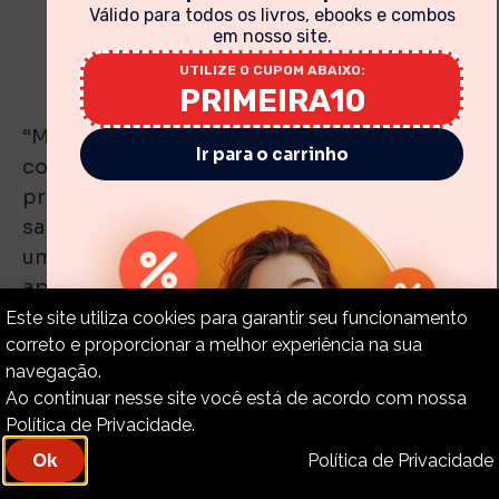
Válido para todos os livros, ebooks e combos
PROTEGENDO AS MESAS
em nosso site.
UTILIZE O CUPOM ABAIXO:
PRIMEIRA10
“Mas um certo homem chamado Ananias,
Ir para o carrinho
com Safira, sua mulher, vendeu uma
propriedade, e reteve parte do preço,
sabendo-o também sua mulher; e, levando
uma parte, a depositou aos pés dos
apóstolos. Disse então Pedro: Ananias, por
que encheu Satanás o teu coração, para que
Este site utiliza cookies para garantir seu funcionamento
correto e proporcionar a melhor experiência na sua
mentisses ao Espírito Santo, e retivesses
navegação.
parte do preço da herdade? Guardando-a
Ao continuar nesse site você está de acordo com nossa
não ficava para ti? E, vendida, não estava em
Política de Privacidade.
teu poder? Por que formaste este desígnio
Política de Privacidade
Ok
em teu coração? Não mentiste aos homens,
mas a Deus. E Ananias, ouvindo estas