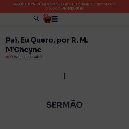
GANHE 10% DE DESCONTO
em sua primeira compra com
o cupom
PRIMEIRA10
0
Pai, Eu Quero, por R. M.
M’Cheyne
O Estandarte de Cristo
I
SERMÃO