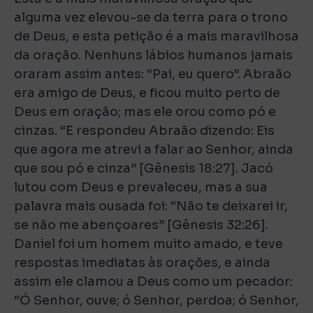
alguma vez elevou-se da terra para o trono
de Deus, e esta petição é a mais maravilhosa
da oração. Nenhuns lábios humanos jamais
oraram assim antes: “Pai, eu quero”. Abraão
era amigo de Deus, e ficou muito perto de
Deus em oração; mas ele orou como pó e
cinzas. “E respondeu Abraão dizendo: Eis
que agora me atrevi a falar ao Senhor, ainda
que sou pó e cinza” [Gênesis 18:27]. Jacó
lutou com Deus e prevaleceu, mas a sua
palavra mais ousada foi: “Não te deixarei ir,
se não me abençoares” [Gênesis 32:26].
Daniel foi um homem muito amado, e teve
respostas imediatas às orações, e ainda
assim ele clamou a Deus como um pecador:
“Ó Senhor, ouve; ó Senhor, perdoa; ó Senhor,