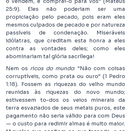
o vendem, e comprai-o para vós” (Mateus
25:9). Eles não poderiam ser uma
propiciação pelo pecado, pois eram eles
mesmos culpados de pecado e por natureza
passíveis de condenação. Miseráveis
idólatras, que creditam esta honra a eles
contra as vontades deles; como eles
abominariam tal glória sacrílega!
Nem os
ricos do mundo
: “Não com coisas
corruptíveis, como prata ou ouro” (1 Pedro
1:18). Fossem as riquezas do velho mundo
reunidas às riquezas do novo mundo;
estivessem to-dos os veios minerais da
terra esvaziados de seus metais puros, este
pagamento não seria válido para com Deus
— o custo para redimir almas é muito maior.