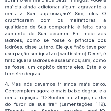
sozinho em meio aos Seus inimigos. Pode a
malícia ainda adicionar algum agravante a
mais à Sua depreciação? Sim, eles O
crucificaram com os malfeitores; a
qualidade de Sua companhia é feita para
aumento de Sua desonra. Em meio aos
ladrões, como se fosse o príncipe dos
ladrões, disse Lutero, Ele que “não teve por
usurpação ser igual ao [santíssimo] Deus”, é
feito igual a ladrões e assassinos; sim, como
se fosse, um capitão dentre eles. Este é o
terceiro degrau.
4. Mas nós devemos ir ainda mais baixo.
Contemplem agora o mais baixo degrau e a
maior rejeição. “O Senhor me afligiu, no dia
do furor da sua ira” (Lamentações 1:12).
“Todavia, ao Senhor agradou moê-lO,