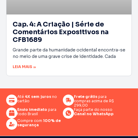
Cap. 4: A Criação | Série de
Comentários Expositivos na
CFB1689
Grande parte da humanidade ocidental encontra-se
no meio de uma grave crise de identidade. Cada
LEIA MAIS »
Até
4X sem juros
no
Frete grátis
para
cartão
compras acima de R$
299,00
Envio imediato
para
Faça parte do nosso
todo Brasil
Canal no WhatsApp
Compre com
100% de
segurança