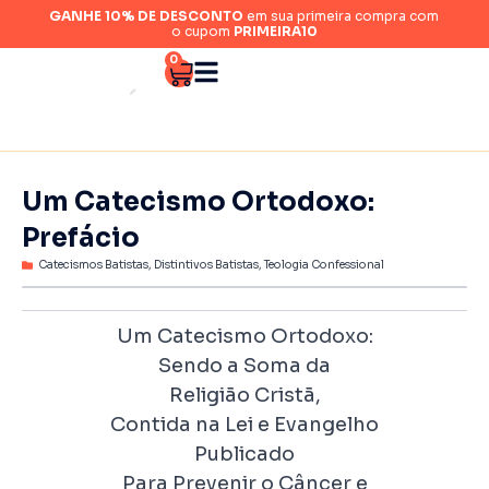
GANHE 10% DE DESCONTO
em sua primeira compra com
o cupom
PRIMEIRA10
0
Um Catecismo Ortodoxo:
Prefácio
Catecismos Batistas
,
Distintivos Batistas
,
Teologia Confessional
Um Catecismo Ortodoxo:
Sendo a Soma da
Religião Cristã,
Contida na Lei e Evangelho
Publicado
Para Prevenir o Câncer e