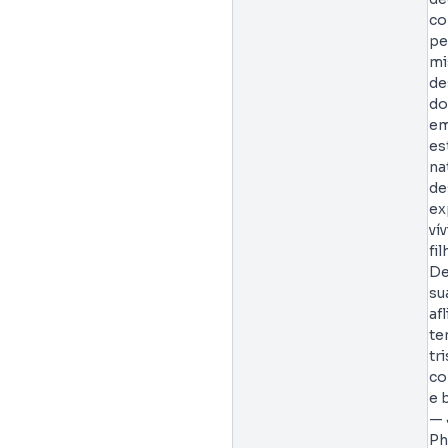
co
pe
mi
de
d
em
es
na
de
ex
ví
fi
De
su
af
te
tr
co
e 
— 
Ph