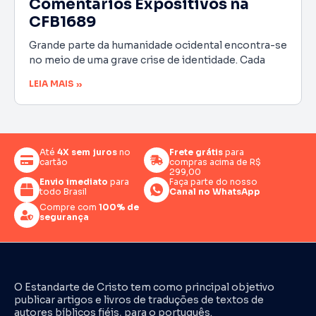
Comentários Expositivos na
CFB1689
Grande parte da humanidade ocidental encontra-se
no meio de uma grave crise de identidade. Cada
LEIA MAIS »
Até
4X sem juros
no
Frete grátis
para
cartão
compras acima de R$
299,00
Envio imediato
para
Faça parte do nosso
todo Brasil
Canal no WhatsApp
Compre com
100% de
segurança
O Estandarte de Cristo tem como principal objetivo
publicar artigos e livros de traduções de textos de
autores bíblicos fiéis, para o português.