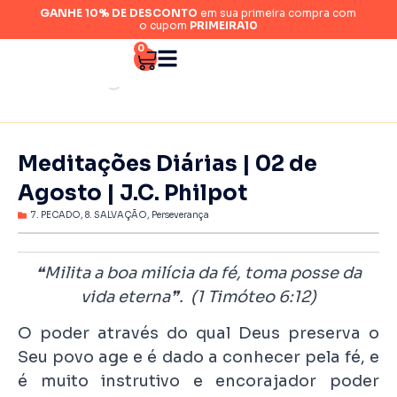
GANHE 10% DE DESCONTO
em sua primeira compra com
o cupom
PRIMEIRA10
0
Meditações Diárias | 02 de
Agosto | J.C. Philpot
7. PECADO
,
8. SALVAÇÃO
,
Perseverança
❝Milita a boa milícia da fé, toma posse da
vida eterna❞. (1 Timóteo 6:12)
O poder através do qual Deus preserva o
Seu povo age e é dado a conhecer pela fé, e
é muito instrutivo e encorajador poder