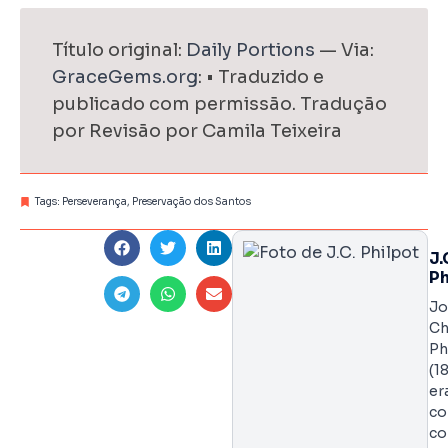
Título original:
Daily Portions
— Via:
GraceGems.org
: • Traduzido e
publicado com permissão. Tradução
por Revisão por Camila Teixeira
Tags:
Perseverança
,
Preservação dos Santos
J.
Ph
Jo
Ch
Ph
(1
er
co
co