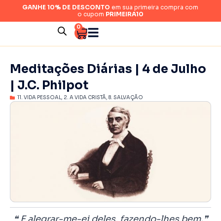
GANHE 10% DE DESCONTO
em sua primeira compra com
o cupom
PRIMEIRA10
0
Meditações Diárias | 4 de Julho
| J.C. Philpot
11. VIDA PESSOAL
,
2. A VIDA CRISTÃ
,
8. SALVAÇÃO
❝ E alegrar-me-ei deles, fazendo-lhes bem.❞