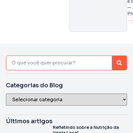
e 
— 
Ph
Categorias do Blog
Últimos artigos
Refletindo sobre a Nutrição da
Igreja Local