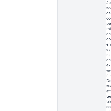
Je
so
de
co
pe
mi
de
d
em
es
na
de
ex
ví
fi
De
su
af
te
tr
co