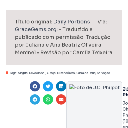
Título original:
Daily Portions
— Via:
GraceGems.org
: • Traduzido e
publicado com permissão. Tradução
por Juliana e Ana Beatriz Oliveira
Meninel • Revisão por Camila Teixeira
Tags:
Alegria
,
Devocional
,
Graça
,
Misericórdia
,
Obra de Deus
,
Salvação
J.
Ph
Jo
Ch
Ph
(1
er