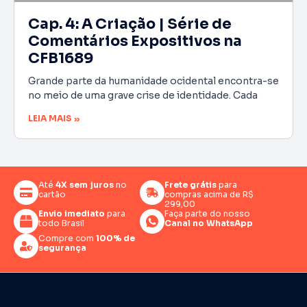
Cap. 4: A Criação | Série de
Comentários Expositivos na
CFB1689
Grande parte da humanidade ocidental encontra-se
no meio de uma grave crise de identidade. Cada
LEIA MAIS »
Até
4X sem juros
no
Frete grátis
para
cartão
compras acima de R$
299,00
Envio imediato
para
Faça parte do nosso
todo Brasil
Canal no WhatsApp
Compre com
100% de
segurança