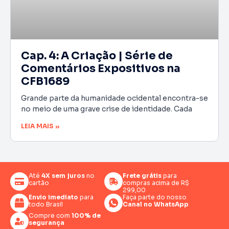
Cap. 4: A Criação | Série de
Comentários Expositivos na
CFB1689
Grande parte da humanidade ocidental encontra-se
no meio de uma grave crise de identidade. Cada
LEIA MAIS »
Até
4X sem juros
no
Frete grátis
para
cartão
compras acima de R$
299,00
Envio imediato
para
Faça parte do nosso
todo Brasil
Canal no WhatsApp
Compre com
100% de
segurança