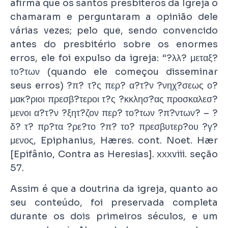
afirma que os santos presbíteros da Igreja o
chamaram e perguntaram a opinião dele
várias vezes; pelo que, sendo convencido
antes do presbitério sobre os enormes
erros, ele foi expulso da igreja: “?λλ? μεταξ?
το?των (quando ele começou disseminar
seus erros) ?π? τ?ς περ? α?τ?ν ?νηχ?σεως ο?
μακ?ριοι πρεσβ?τεροι τ?ς ?κκλησ?ας προσκαλεσ?
μενοι α?τ?ν ?ξητ?ζον περ? το?των ?π?ντων? – ?
δ? τ? πρ?τα ?ρε?το ?π? το? πρεσβυτερ?ου ?γ?
μενος, Epiphanius, Hæres. cont. Noet. Hær
[Epifânio, Contra as Heresias]. xxxviii. seção
57.
Assim é que a doutrina da igreja, quanto ao
seu conteúdo, foi preservada completa
durante os dois primeiros séculos, e um