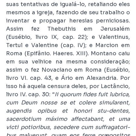
suas tentativas de igualá-lo, retaliando eles
mesmos a igreja, fazendo de seu trabalho o
inventar e propagar heresias perniciosas.
Assim fez Thebuthis em Jerusalém
(Eusébio, livro IX, cap. 22); e Valentinus,
Tertul e Valentine (cap. IV); e Marcion em
Roma (Epifânio. Haeres. XIII). Montano caiu
em sua velhice na mesma consideração;
assim o fez Novaciano em Roma (Eusébio,
livro VI. cap. 43, e Ário em Alexandria. Por
isso há aquela censura deles, por Lactâncio,
livro IV. cap. 30: “
Ii quorum fides fuit lubrica,
cum Deum nosse se et colere simularent,
augendis opibus et honori stu-dentes,
sacerdotium máximo affectabant, et uma
victi potioribus, secedere cum suffragatori-
bus maluerunt, quam eos ferre præpositos