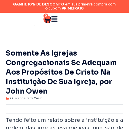
GANHE 10% DE DESCONTO
em sua primeira compra com
o cupom
PRIMEIRA10
0
Somente As Igrejas
Congregacionais Se Adequam
Aos Propósitos De Cristo Na
Instituição De Sua Igreja, por
John Owen
O Estandarte de Cristo
Tendo feito um relato sobre a instituição e a
ordem das igrejas evangélicas, que são de