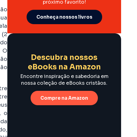
próximo favorito!
ção
Conheça nossos livros
sua
ela
 (2
 do
. O
Descubra nossos
dão
eBooks na Amazon
oão
Encontre inspiração e sabedoria em
nossa coleção de eBooks cristãos.
tre
tre
Compre na Amazon
eus
, o
oda
do,