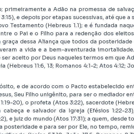
ho; primeiramente a Adão na promessa de salva
:15), e depois por etapas sucessivas, até que a 
vo Testamento (Hebreus 1.1); e é fundada naqu
tre o Pai e o Filho para a redenção dos eleitos
ela graça dessa Aliança que todos da posteridade
iveram a vida e a bem-aventurada imortalidade
 ser aceito por Deus naqueles termos em que A
 (Hebreus 11:6, 13; Romanos 4:1-2; Atos 4:12; J
sito, e de acordo com o Pacto estabelecido en
sus, Seu Filho unigênito, para ser o mediador en
 1:19-20), o profeta (Atos 3:22), sacerdote (Hebr
 a cabeça e salvador da Igreja (Efésios 1:22-23)
2), e juiz do mundo (Atos 17:31); a quem, desde t
a posteridade e para ser por Ele, no tempo, remi