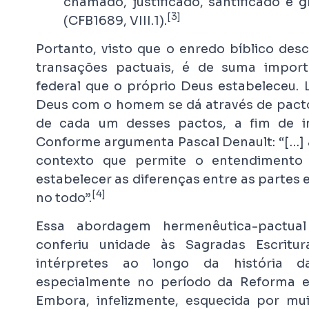
chamado, justificado, santificado e g
[3]
(CFB1689, VIII.1).
Portanto, visto que o enredo bíblico des
transações pactuais, é de suma impor
federal que o próprio Deus estabeleceu.
Deus com o homem se dá através de pactos
de cada um desses pactos, a fim de in
Conforme argumenta Pascal Denault: “[…] a
contexto que permite o entendimento 
estabelecer as diferenças entre as partes 
[4]
no todo”.
Essa abordagem hermenêutica-pactua
conferiu unidade às Sagradas Escritur
intérpretes ao longo da história da
especialmente no período da Reforma 
Embora, infelizmente, esquecida por mui