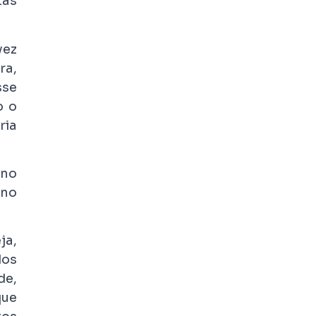
tas
vez
ra,
sse
o o
ria
 no
 no
ja,
dos
de,
que