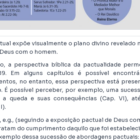
ctual expõe visualmente o plano divino revelado 
e Deus com o homem.
, a perspectiva bíblica da pactualidade perm
9. Em alguns capítulos é possível encontrá
tos, no entanto, essa perspectiva está prese
. É possível perceber, por exemplo, uma suces
 a queda e suas consequências (Cap. VI), at
I).
, e.g., (seguindo a exposição pactual de Deus co
 tratam do cumprimento daquilo que foi estabelec
xemplo dessa sucessão de abordagens pactuais: