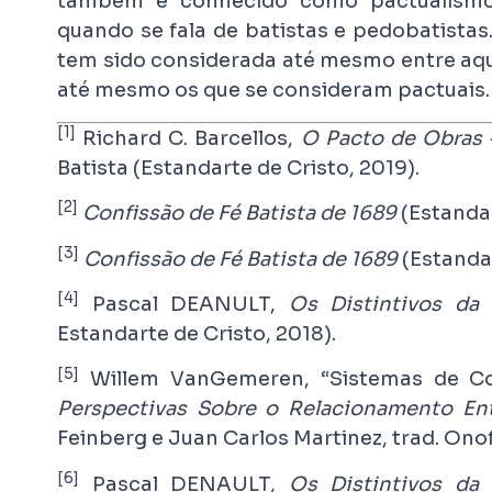
também é conhecido como pactualismo 
quando se fala de batistas e pedobatistas.
tem sido considerada até mesmo entre aqu
até mesmo os que se consideram pactuais.
[1]
Richard C. Barcellos,
O Pacto de Obras –
Batista (Estandarte de Cristo, 2019).
[2]
Confissão de Fé Batista de 1689
(Estandar
[3]
Confissão de Fé Batista de 1689
(Estandar
[4]
Pascal DEANULT,
Os Distintivos da 
Estandarte de Cristo, 2018).
[5]
Willem VanGemeren, “Sistemas de Co
Perspectivas Sobre o Relacionamento En
Feinberg e Juan Carlos Martinez, trad. Onof
[6]
Pascal DENAULT,
Os Distintivos da 