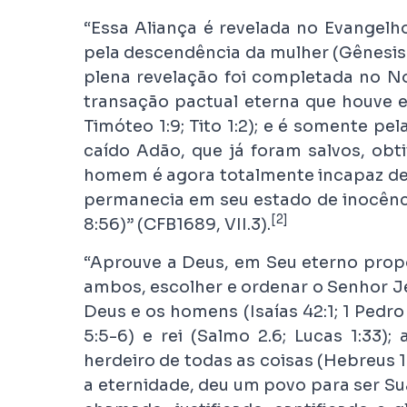
“Essa Aliança é revelada no Evangel
pela descendência da mulher (Gênesis 3
plena revelação foi completada no No
transação pactual eterna que houve en
Timóteo 1:9; Tito 1:2); e é somente p
caído Adão, que já foram salvos, obt
homem é agora totalmente incapaz de
permanecia em seu estado de inocência
[2]
8:56)” (CFB1689, VII.3).
“Aprouve a Deus, em Seu eterno propó
ambos, escolher e ordenar o Senhor Je
Deus e os homens (Isaías 42:1; 1 Pedro
5:5-6) e rei (Salmo 2.6; Lucas 1:33);
herdeiro de todas as coisas (Hebreus 1:
a eternidade, deu um povo para ser Su