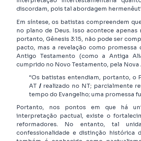
interpretação intertestamentária quan
discordam, pois tal abordagem hermenêuti
Em síntese, os batistas compreendem que
no plano de Deus. Isso acontece apenas 
portanto, Gênesis 3:15, não pode ser co
pacto, mas a revelação como promessa d
Antigo Testamento (como a Antiga Alia
cumprido no Novo Testamento, pela Nova Ali
“Os batistas entendiam, portanto, o 
AT
/
realizado no NT; parcialmente r
tempo do Evangelho; uma promessa f
Portanto, nos pontos em que há uni
interpretação pactual, existe o fortale
reformadores. No entanto, tal unid
confessionalidade e distinção histórica 