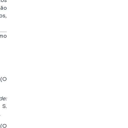
tos
não
os,
smo
 (O
de:
 S.
.
 (O