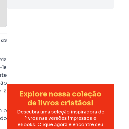
nas
eia
-la
nte
são
é a
Explore nossa coleção
de livros cristãos!
m o
Descubra uma seleção inspiradora de
ido
livros nas versões impressos e
eBooks. Clique agora e encontre seu