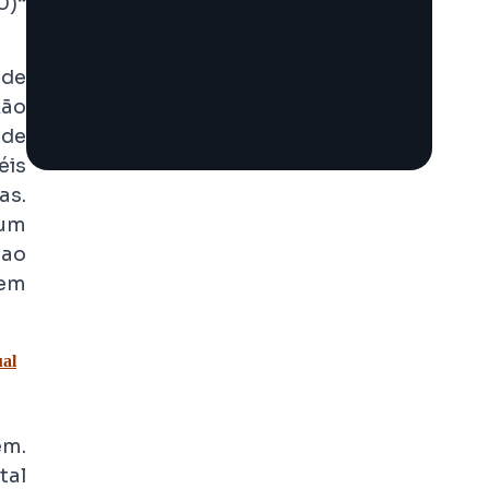
0)”
 de
xão
 de
éis
as.
 um
 ao
rem
ual
em.
tal