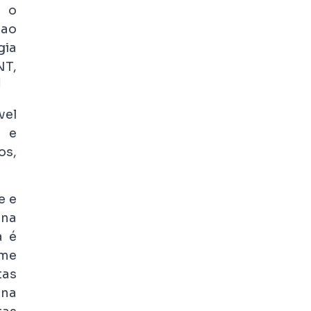
é o
 ao
gia
NT,
]
vel
s e
os,
e e
 na
a é
rme
tas
 na