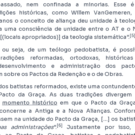
assado, nem confinada a minorias. Esse 
dições históricas, como Willem VanGemeren,
nos o conceito de aliança deu unidade à teolo
la uma consciência de unidade entre o AT e o 
[5
[(locais apropriados)] da teologia sistemática”.
ou seja, de um teólogo pedobatista, é possí
adições reformadas, ortodoxas, histórica
esenvolvimento e administração dos pact
 sobre os Pactos da Redenção e o de Obras.
dos batistas reformados, existe uma contundent
Pacto da Graça. As duas tradições divergem
o
momento histórico
em que o Pacto da Graç
concerne a Antiga e a Nova Alianças. Confo
ssem na unidade do Pacto da Graça, […] os batis
[6]
as administrações
”.
Justamente por isso,