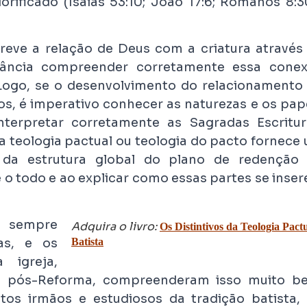
lorificado (Isaías 53:10; João 17:6; Romanos 8:3
creve a relação de Deus com a criatura através
tância compreender corretamente essa cone
 Logo, se o desenvolvimento do relacionamento
, é imperativo conhecer as naturezas e os pap
terpretar corretamente as Sagradas Escritur
 teologia pactual ou teologia do pacto fornece
da estrutura global do plano de redenção
e o todo e ao explicar como essas partes se inse
l sempre
Adquira o livro:
Os Distintivos da Teologia Pact
as, e os
Batista
 igreja,
e pós-Reforma, compreenderam isso muito b
tos irmãos e estudiosos da tradição batista, 