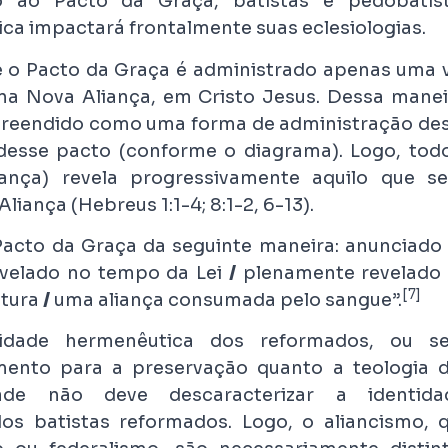
to ao Pacto da Graça, batistas e pedobatis
ca impactará frontalmente suas eclesiologias.
 o Pacto da Graça é administrado apenas uma 
na Nova Aliança, em Cristo Jesus. Dessa manei
mpreendido como uma forma de administração de
esse pacto (conforme o diagrama). Logo, tod
nça) revela progressivamente aquilo que se
ança (Hebreus 1:1-4; 8:1-2, 6-13).
Pacto da Graça da seguinte maneira: anunciado
evelado no tempo da Lei
/
plenamente revelado
[7]
utura
/
uma aliança consumada pelo sangue”.
dade hermenêutica dos reformados, ou se
cimento para a preservação quanto a teologia 
ade não deve descaracterizar a identida
dos batistas reformados. Logo, o aliancismo, 