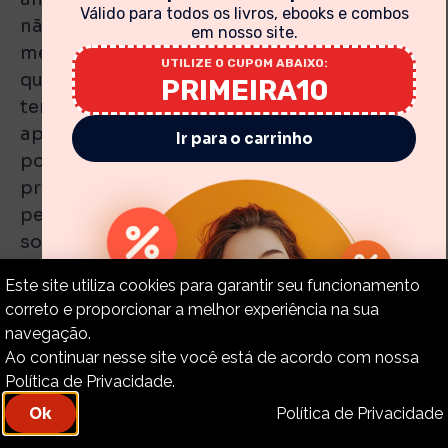
Válido para todos os livros, ebooks e combos
não conhecia. Como homem, Ele teria
em nosso site.
mergulhado a Si mesmo em sofrimentos de
UTILIZE O CUPOM ABAIXO:
quantidade que Ele era ignorante, e assim
PRIMEIRA10
teria agido de olhos vendados; e, claro, Sua
apreensão sobre esses sofrimentos não
Ir para o carrinho
poderia ter sido tão plenamente Seu
próprio ato. Cristo, como Deus,
perfeitamente sabia o que eram aqueles
sofrimentos; porém foi mais necessário
também que Ele conhecesse como homem;
Este site utiliza cookies para garantir seu funcionamento
pois Ele devia sofrer como homem, e o ato
correto e proporcionar a melhor experiência na sua
de Cristo em tomar esse cálice foi o ato de
navegação.
Cristo como Deus-Homem. Mas o homem
Ao continuar nesse site você está de acordo com nossa
Cristo Jesus, até então, nunca havia tido a
Política de Privacidade.
experiência de tais sofrimentos como Ele
Política de Privacidade
Ok
deveria agora suportar na cruz; e, portanto,