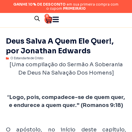
GANHE 10% DE DESCONTO
em sua primeira compra com
o cupom
PRIMEIRA10
0
Deus Salva A Quem Ele Quer!,
por Jonathan Edwards
O Estandarte de Cristo
[Uma compilação do Sermão
A Soberania
De Deus Na Salvação Dos Homens
]
“
Logo, pois, compadece-se de quem quer,
e endurece a quem quer.”
(Romanos 9:18)
O apóstolo, no início deste capítulo,