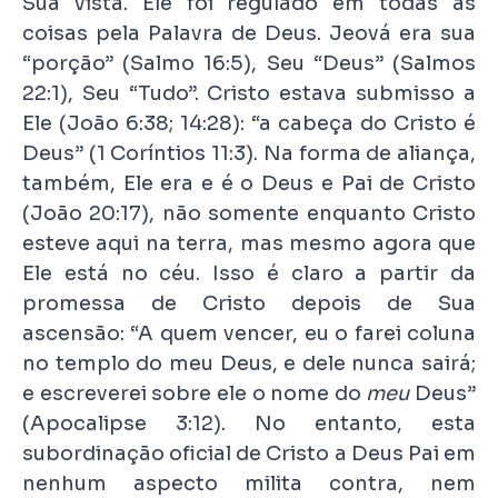
Sua vista. Ele foi regulado em todas as
coisas pela Palavra de Deus. Jeová era sua
“porção” (Salmo 16:5), Seu “Deus” (Salmos
22:1), Seu “Tudo”. Cristo estava submisso a
Ele (João 6:38; 14:28): “a cabeça do Cristo é
Deus” (1 Coríntios 11:3). Na forma de aliança,
também, Ele era e é o Deus e Pai de Cristo
(João 20:17), não somente enquanto Cristo
esteve aqui na terra, mas mesmo agora que
Ele está no céu. Isso é claro a partir da
promessa de Cristo depois de Sua
ascensão: “A quem vencer, eu o farei coluna
no templo do meu Deus, e dele nunca sairá;
e escreverei sobre ele o nome do
meu
Deus”
(Apocalipse 3:12). No entanto, esta
subordinação oficial de Cristo a Deus Pai em
nenhum aspecto milita contra, nem