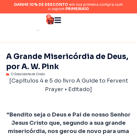
GANHE 10% DE DESCONTO
em sua primeira compra com
o cupom
PRIMEIRA10
0
A Grande Misericórdia de Deus,
por A. W. Pink
O Estandarte de Cristo
[Capítulos 4 e 5 do livro A Guide to
Fervent
Prayer
• Editado]
“Bendito seja o Deus e Pai de nosso Senhor
Jesus Cristo que, segundo a sua grande
misericórdia, nos gerou de novo para uma