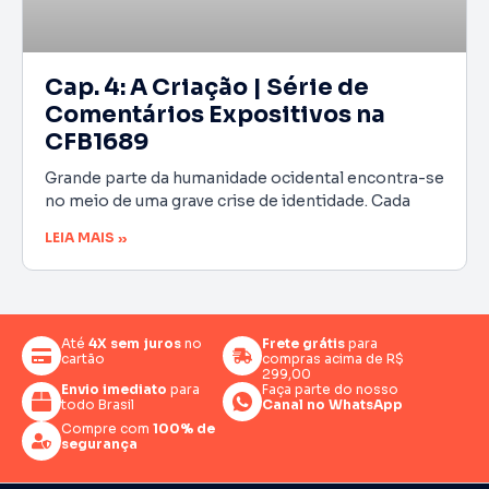
Cap. 4: A Criação | Série de
Comentários Expositivos na
CFB1689
Grande parte da humanidade ocidental encontra-se
no meio de uma grave crise de identidade. Cada
LEIA MAIS »
Até
4X sem juros
no
Frete grátis
para
cartão
compras acima de R$
299,00
Envio imediato
para
Faça parte do nosso
todo Brasil
Canal no WhatsApp
Compre com
100% de
segurança