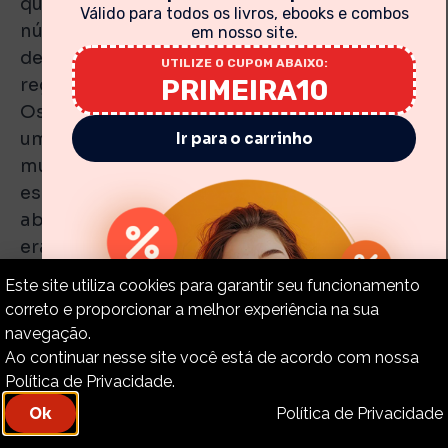
quinhentos leões para arena e envolveu um
Válido para todos os livros, ebooks e combos
número igual de seus valentes, e “senhoras
em nosso site.
delicadas” sentadas, aplaudindo e
UTILIZE O CUPOM ABAIXO:
regozijando-se sobre o banho de sangue.
PRIMEIRA10
Os idosos e enfermos foram banidos para
uma ilha no rio Tibre. Quase dois terços do
Ir para o carrinho
mundo “civilizado” era composto por
escravos, e seus senhores detinham poder
absoluto sobre eles. Sacrifícios humanos
eram frequentemente oferecidos nos
altares de seus templos. Em seus caminhos
Este site utiliza cookies para garantir seu funcionamento
estavam a destruição e a miséria; e não
correto e proporcionar a melhor experiência na sua
conheceram o caminho da paz (Romanos
navegação.
3:16-17).
Ao continuar nesse site você está de acordo com nossa
Política de Privacidade.
Política de Privacidade
Ok
Os “deístas” dos séculos XVII e XVIII