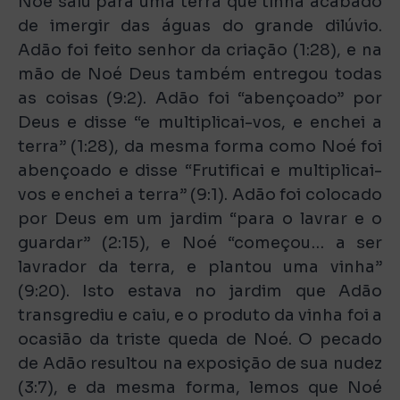
Noé saiu para uma terra que tinha acabado
de imergir das águas do grande dilúvio.
Adão foi feito senhor da criação (1:28), e na
mão de Noé Deus também entregou todas
as coisas (9:2). Adão foi “abençoado” por
Deus e disse “e multiplicai-vos, e enchei a
terra” (1:28), da mesma forma como Noé foi
abençoado e disse “Frutificai e multiplicai-
vos e enchei a terra” (9:1). Adão foi colocado
por Deus em um jardim “para o lavrar e o
guardar” (2:15), e Noé “começou… a ser
lavrador da terra, e plantou uma vinha”
(9:20). Isto estava no jardim que Adão
transgrediu e caiu, e o produto da vinha foi a
ocasião da triste queda de Noé. O pecado
de Adão resultou na exposição de sua nudez
(3:7), e da mesma forma, lemos que Noé