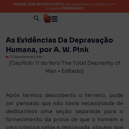
GANHE 10% DE DESCONTO
em sua primeira compra com
o cupom
PRIMEIRA10
0
As Evidências Da Depravação
Humana, por A. W. Pink
O Estandarte de Cristo
[Capítulo 11 do livro
The
Total
Depravity
of
Man • Editado]
Após termos descoberto o terreno, pode
ser pensado que não havia necessidade de
dedicarmos uma seção separada para o
fornecimento da prova de que o homem é
uma criatura caída e depravada, alguém que