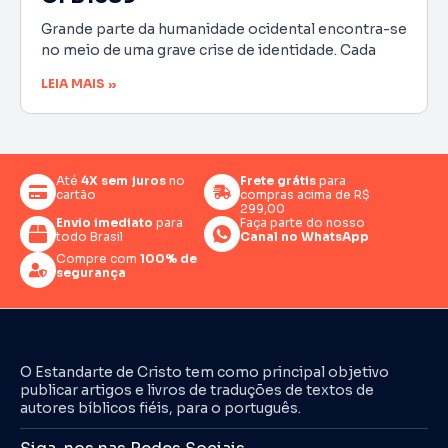
Grande parte da humanidade ocidental encontra-se
no meio de uma grave crise de identidade. Cada
LEIA MAIS »
Até
4X sem juros
no
Frete grátis
para
cartão
compras acima de R$
299,00
Envio imediato
para
Faça parte do nosso
todo Brasil
Canal no WhatsApp
Compre com
100% de
segurança
O Estandarte de Cristo tem como principal objetivo
publicar artigos e livros de traduções de textos de
autores bíblicos fiéis, para o português.