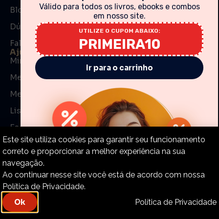
Válido para todos os livros, ebooks e combos
Blog
em nosso site.
Dúvidas frequentes (FAQ)
UTILIZE O CUPOM ABAIXO:
PRIMEIRA10
Fale conosco
Ajuda e Suporte
Minha Conta
Ir para o carrinho
Meu Carrinho
Meus Pedidos
Lista de Desejos
Esqueceu sua senha?
Troca e devoluções de produtos
Este site utiliza cookies para garantir seu funcionamento
correto e proporcionar a melhor experiência na sua
Formas de Pagamento
navegação.
Garantias dos Produtos
Ao continuar nesse site você está de acordo com nossa
Política de Privacidade.
Permissões
Política de Privacidade
Ok
Política de Privacidade
Atendimento