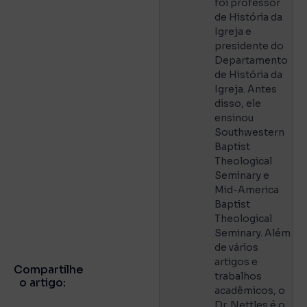
foi professor
de História da
Igreja e
presidente do
Departamento
de História da
Igreja. Antes
disso, ele
ensinou
Southwestern
Baptist
Theological
Seminary e
Mid-America
Baptist
Theological
Seminary. Além
de vários
artigos e
Compartilhe
trabalhos
o artigo:
acadêmicos, o
Dr. Nettles é o