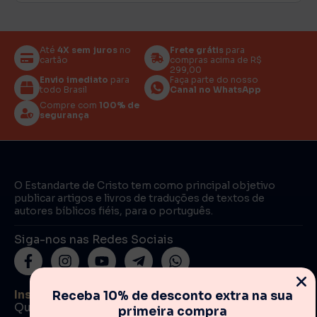
Até
4X sem juros
no
Frete grátis
para
cartão
compras acima de R$
299,00
Envio imediato
para
Faça parte do nosso
todo Brasil
Canal no WhatsApp
Compre com
100% de
segurança
O Estandarte de Cristo tem como principal objetivo
publicar artigos e livros de traduções de textos de
autores bíblicos fiéis, para o português.
Siga-nos nas Redes Sociais
Institucional
Receba 10% de desconto extra na sua
Quem somos
primeira compra