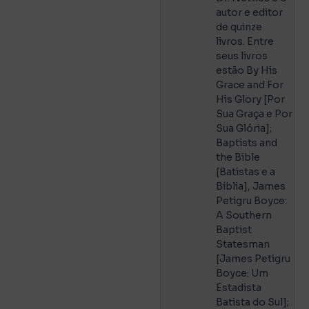
autor e editor
de quinze
livros. Entre
seus livros
estão By His
Grace and For
His Glory [Por
Sua Graça e Por
Sua Glória];
Baptists and
the Bible
[Batistas e a
Bíblia], James
Petigru Boyce:
A Southern
Baptist
Statesman
[James Petigru
Boyce: Um
Estadista
Batista do Sul];