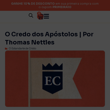
GANHE 10% DE DESCONTO
em sua primeira compra com
o cupom
PRIMEIRA10
0
O Credo dos Apóstolos | Por
Thomas Nettles
O Estandarte de Cristo