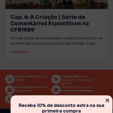
Cap. 4: A Criação | Série de
Comentários Expositivos na
CFB1689
Grande parte da humanidade ocidental encontra-se
no meio de uma grave crise de identidade. Cada
LEIA MAIS »
Até
4X sem juros
no
Frete grátis
para
cartão
compras acima de R$
299,00
Envio imediato
para
Faça parte do nosso
todo Brasil
Canal no WhatsApp
Compre com
100% de
segurança
Receba 10% de desconto extra na sua
primeira compra