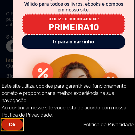
Válido para todos os livros, ebooks e combos
em nosso site.
O Estandarte de Cristo tem como principal objetivo
publicar artigos e livros de traduções de textos de
UTILIZE O CUPOM ABAIXO:
autores bíblicos fiéis, para o português.
PRIMEIRA10
Siga-nos nas Redes Sociais
Ir para o carrinho
Institucional
Quem somos
Blog
Este site utiliza cookies para garantir seu funcionamento
Dúvidas frequentes (FAQ)
correto e proporcionar a melhor experiência na sua
Fale conosco
navegação.
Ajuda e Suporte
Minha Conta
Ao continuar nesse site você está de acordo com nossa
Política de Privacidade.
Meu Carrinho
Política de Privacidade
Ok
Meus Pedidos