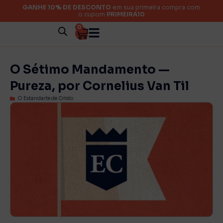
GANHE 10% DE DESCONTO
em sua primeira compra com
o cupom
PRIMEIRA10
0
O Sétimo Mandamento —
Pureza, por Cornelius Van Til
O Estandarte de Cristo