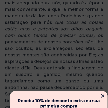
mais adequado para nós, quando é a época
mais conveniente, e qual a melhor forma e
maneira de dá-los a nós. Pode haver grande
satisfação para nós
que todas as coisas
estão nuas e patentes aos olhos daquele
com quem temos de prestar contas;
os
pensamentos de nossos corações não Lhe
são ocultos; as exclamações secretas de
nossas mentes são conhecidas por Ele; as
aspirações e desejos de nossas almas estão
diante dEle; Deus entende a linguagem de
um suspiro e gemido; mesmo quando
tagarelamos como um ganso ou uma
andorinha, não passa despercebido por ele.
Sua onipotência nos assegura que nada é
tão difícil ou impossível para Ele; que Ele é
Receba 10% de desconto extra na sua
primeira compra
capaz de fazer muito mais abundantemente