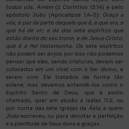
todos vós. Amém
(2 Coríntios 13:14) e pelo
apóstolo João (Apocalipse 1:4-5):
Graça a
vós, e paz da parte daquele que é, e que era, e
que há de vir; e da dos sete espíritos que
estão diante do seu trono, e de Jesus Cristo,
que é a fiel testemunha. O
s sete espíritos
não podem ser anjos; por isso não podemos
pensar que eles, sendo criaturas, devam ser
colocados em um nível com o Ser divino, e
serem com Ele tratados de forma tão
solene; mas devemos entendê-los como o
Espírito Santo de Deus, que é assim
chamado, quer em alusão a Isaías 11:2, ou
por conta das sete igrejas da
Ásia
, a quem
João
escreveu, ou para denotar a perfeição
e a plenitude de Seus dons e graças.