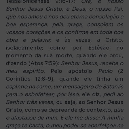
Tessalonicenses 2:16-17:
Ora, o nosso
Senhor Jesus Cristo, e Deus, o nosso Pai,
que nos amou e nos deu eterna consolação e
boa esperança, pela graça, consolem os
vossos corações e os confirme em toda boa
obra e palavra;
e às vezes, a Cristo,
isoladamente; como por Estêvão no
momento da sua morte, quando ele orou,
dizendo (Atos 7:59):
Senhor Jesus, recebe o
meu espírito.
Pelo apóstolo
Paulo
(2
Coríntios 12:8-9), quando ele tinha um
espinho na carne, um mensageiro de Satanás
para o esbofetear; por isso,
ele diz,
pedi ao
Senhor três vezes,
ou seja, ao Senhor Jesus
Cristo, como se depreende do contexto,
que
o afastasse de mim. E ele me disse: A minha
graça te basta; o meu poder se aperfeiçoa na