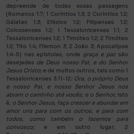
depreende de todas essas passagens
(Romanos 1:7; 1 Coríntios 1:3; 2 Coríntios 1:2;
Gálatas 1:3; Efésios 1:2; Filipenses 1:2;
Colossenses 1:2; 1 Tessalonicenses 1:1; 2
Tessalonicenses 1:2; 1 Timóteo 1:2; 2 Timóteo
1:2; Tito 1:4; Filemon 3; 2 João 3; Apocalipse
1:4-5) nas epístolas, onde
graça e paz
são
desejadas
de Deus nosso Pai, e do Senhor
Jesus Cristo;
e de muitos outros, tais como 1
Tessalonicenses 3:11-12
: Ora, o próprio Deus
e nosso Pai, e nosso Senhor Jesus nos
abram o caminho até vocês; e o Senhor,
isto
é,
o Senhor Jesus, faça crescer e abundar em
amor uns para com os outros, e para com
todos, como também o fazemos para
convosco;
e em outro lugar; 2