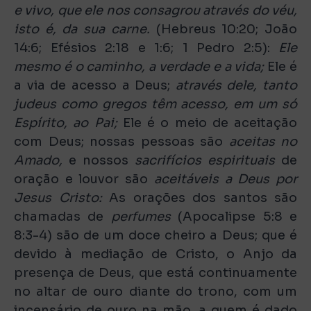
e vivo, que ele nos consagrou através do véu,
isto é, da sua carne.
(Hebreus 10:20; João
14:6; Efésios 2:18 e 1:6; 1 Pedro 2:5):
Ele
mesmo é o caminho, a verdade e a vida;
Ele é
a via de acesso a Deus;
através dele, tanto
judeus como gregos têm acesso, em um só
Espírito, ao Pai;
Ele é o meio de aceitação
com Deus; nossas pessoas são
aceitas no
Amado,
e nossos
sacrifícios espirituais
de
oração e louvor são
aceitáveis ​​a Deus por
Jesus Cristo:
As orações dos santos são
chamadas de
perfumes
(Apocalipse 5:8 e
8:3-4) são de um doce cheiro a Deus; que é
devido à mediação de Cristo, o Anjo da
presença de Deus, que está continuamente
no altar de ouro diante do trono, com um
incensário de ouro na mão, a quem é dado