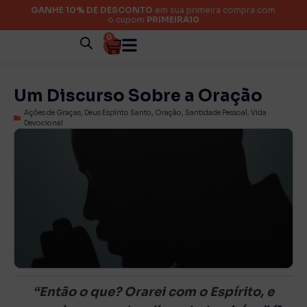
GANHE 10% DE DESCONTO
em sua primeira compra com
o cupom
PRIMEIRA10
0
Um Discurso Sobre a Oração
Ações de Graças
,
Deus Espírito Santo
,
Oração
,
Santidade Pessoal
,
Vida
Devocional
“Então o que? Orarei com o Espírito, e