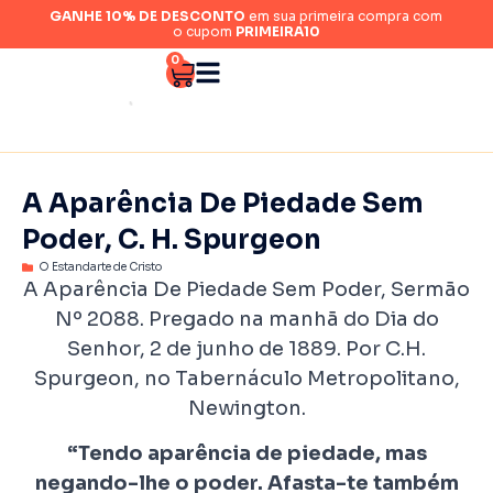
GANHE 10% DE DESCONTO
em sua primeira compra com
o cupom
PRIMEIRA10
0
A Aparência De Piedade Sem
Poder, C. H. Spurgeon
O Estandarte de Cristo
A Aparência De Piedade Sem Poder, Sermão
Nº 2088. Pregado na manhã do Dia do
Senhor, 2 de junho de 1889. Por C.H.
Spurgeon, no Tabernáculo Metropolitano,
Newington.
“Tendo aparência de piedade, mas
negando-lhe o poder. Afasta-te também