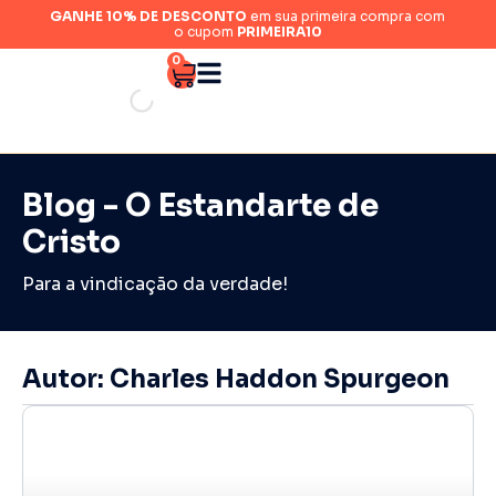
GANHE 10% DE DESCONTO
em sua primeira compra com
o cupom
PRIMEIRA10
0
Blog - O Estandarte de
Cristo
Para a vindicação da verdade!
Autor:
Charles Haddon Spurgeon