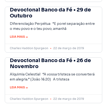
Devocional Banco da Fé • 29 de
Outubro
Diferenciação Perpétua “E porei separação entre
o meu povo e o teu povo; amanhã
LEIA MAIS »
Charles Haddon Spurgeon
22 de março de 2019
Devocional Banco da Fé • 26 de
Novembro
Alquimia Celestial “A vossa tristeza se converterá
em alegria.” (João 16:20) A tristeza
LEIA MAIS »
Charles Haddon Spurgeon
22 de março de 2019