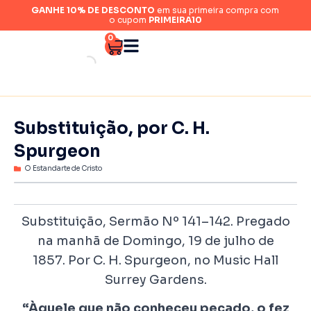
GANHE 10% DE DESCONTO
em sua primeira compra com
o cupom
PRIMEIRA10
0
Substituição, por C. H.
Spurgeon
O Estandarte de Cristo
Substituição, Sermão Nº 141–142.
Pregado
na manhã de Domingo, 19 de julho de
1857.
Por C. H.
Spurgeon
, no
Music
Hall
Surrey Gardens
.
“Àquele que não conheceu pecado, o fez