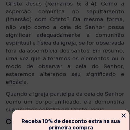
Cristo Jesus (Romanos 6: 3-4). Como a
aspersão comunica no sepultamento
(imersão) com Cristo? Da mesma forma,
não vejo como a ceia do Senhor possa
significar adequadamente a comunhão
espiritual e física da igreja, se for observada
fora da assembleia dos santos. Em resumo,
uma vez que alteramos os elementos ou o
modo de observar a ceia do Senhor,
estaremos alterando seu significado e
eficácia.
Quando a igreja participa da ceia do Senhor
como um corpo unificado, ela demonstra
sua unidade coletiva em Cristo Jesus.
Conclusão
Receba 10% de desconto extra na sua
primeira compra