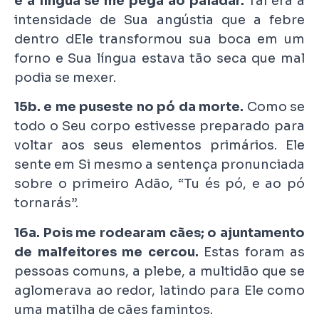
e a língua se me pega ao paladar.
Tal era a
intensidade de Sua angústia que a febre
dentro dEle transformou sua boca em um
forno e Sua língua estava tão seca que mal
podia se mexer.
15b. e me puseste no pó da morte.
Como se
todo o Seu corpo estivesse preparado para
voltar aos seus elementos primários. Ele
sente em Si mesmo a sentença pronunciada
sobre o primeiro Adão, “Tu és pó, e ao pó
tornarás”.
16a. Pois me rodearam cães; o ajuntamento
de malfeitores me cercou.
Estas foram as
pessoas comuns, a plebe, a multidão que se
aglomerava ao redor, latindo para Ele como
uma matilha de cães famintos.