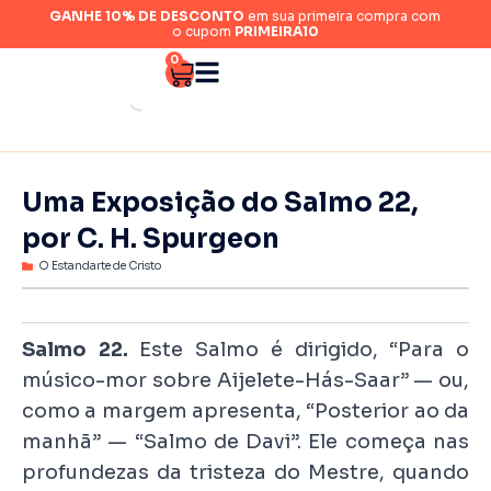
GANHE 10% DE DESCONTO
em sua primeira compra com
o cupom
PRIMEIRA10
0
Uma Exposição do Salmo 22,
por C. H. Spurgeon
O Estandarte de Cristo
Salmo 22.
Este Salmo é dirigido, “Para o
músico-mor sobre
Aijelete-Hás-Saar”
— ou,
como a margem apresenta, “Posterior ao da
manhã” — “Salmo de Davi”. Ele começa nas
profundezas da tristeza do Mestre, quando