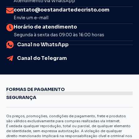
Atendimento via WhatsApp
contato@oestandartedecristo.com
Envie um e-mail
Horário de atendimento
Segunda à sexta das 09:00 às 16:00 horas
Canal no WhatsApp
Canal do Telegram
FORMAS DE PAGAMENTO
SEGURANÇA
Os preços, promoções, condições de pagamento, frete e produtos
são válidos exclusivamente para compras realizadas via internet.
É vedada qualquer reprodução, total ou parcial, de qualquer elemento
de identidade, sem expressa autorização. A violação de qualquer
direito mencionado implicará na responsabilização cível e criminal nos