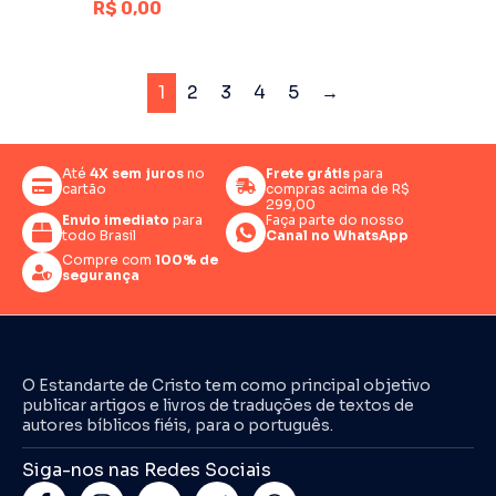
R$
0,00
1
2
3
4
5
→
Até
4X sem juros
no
Frete grátis
para
cartão
compras acima de R$
299,00
Envio imediato
para
Faça parte do nosso
todo Brasil
Canal no WhatsApp
Compre com
100% de
segurança
O Estandarte de Cristo tem como principal objetivo
publicar artigos e livros de traduções de textos de
autores bíblicos fiéis, para o português.
Siga-nos nas Redes Sociais