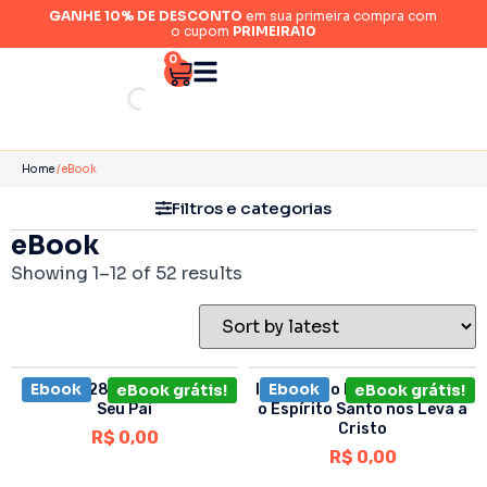
GANHE 10% DE DESCONTO
em sua primeira compra com
o cupom
PRIMEIRA10
0
Home
/ eBook
Filtros e categorias
eBook
Showing 1–12 of 52 results
Ebook
Ebook
Sermão 28 • O Filho Honra
eBook grátis!
Iluminação Espiritual, Como
eBook grátis!
Seu Pai
o Espírito Santo nos Leva a
Cristo
R$
0,00
R$
0,00