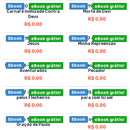
Ebook
Ebook
Sermão 20 – A Mentalidade
eBook grátis!
Sermão 19 – A Canção da
eBook grátis!
Carnal é Inimizade Contra
Morte de Davi
Deus
R$
0,00
R$
0,00
Ebook
Ebook
Sermão 18 – O Túmulo de
eBook grátis!
Sermão 27 • Deem Ouvidos à
eBook grátis!
Jesus
Minha Repreensão
R$
0,00
R$
0,00
Ebook
Ebook
Sermão 26 • Os Mortos Bem-
eBook grátis!
Como Deus Converte um
eBook grátis!
Aventurados
Pecador
R$
0,00
R$
0,00
Ebook
Ebook
Sermão 17 – José é Atacado
eBook grátis!
Sermão 25 • O Nosso Dever
eBook grátis!
pelos Flecheiros
para com Israel
R$
0,00
R$
0,00
Ebook
Ebook
Sermão 16 – A Primeira
eBook grátis!
Contos Preciosos
eBook grátis!
Oração de Paulo
R$
0,00