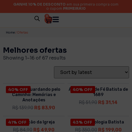
GANHE 10% DE DESCONTO
em sua primeira compra com
o cupom
PRIMEIRA10
0
Home
/ Ofertas
Melhores ofertas
Showing 1–16 of 67 results
O que Fui Guardando pelo
40% OFF
A Confissão de Fé Batista de
40% OFF
Caminho: Memórias e
1689
Anotações
R$
51,90
R$
31,14
R$
139,90
R$
83,90
41% OFF
A Nutrição da Igreja
BOX | Simbologia Batista
43% OFF
R$
84,90
R$
49,90
R$
350,00
R$
199,00