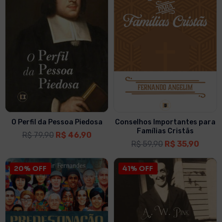
O Perfil da Pessoa Piedosa
Conselhos Importantes para
Famílias Cristãs
R$
79,90
R$
46,90
R$
59,90
R$
35,90
20% OFF
41% OFF