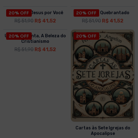
O Amor de Jesus por Você
20% OFF
O Coração Quebrantado
20% OFF
R$
51,90
R$
41,52
R$
51,90
R$
41,52
Uma Vida Santa, A Beleza do
20% OFF
20% OFF
Cristianismo
R$
51,90
R$
41,52
Cartas às Sete Igrejas do
Apocalipse