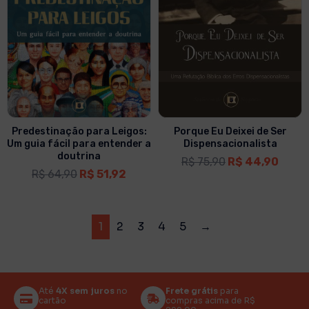
Predestinação para Leigos:
Porque Eu Deixei de Ser
Um guia fácil para entender a
Dispensacionalista
doutrina
R$
75,90
R$
44,90
R$
64,90
R$
51,92
1
2
3
4
5
→
Até
4X sem juros
no
Frete grátis
para
cartão
compras acima de R$