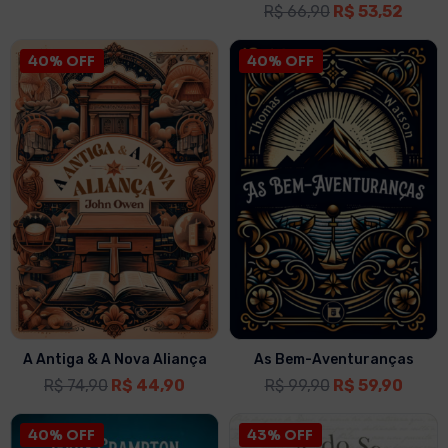
R$
66,90
R$
53,52
40% OFF
40% OFF
A Antiga & A Nova Aliança
As Bem-Aventuranças
R$
74,90
R$
44,90
R$
99,90
R$
59,90
40% OFF
43% OFF