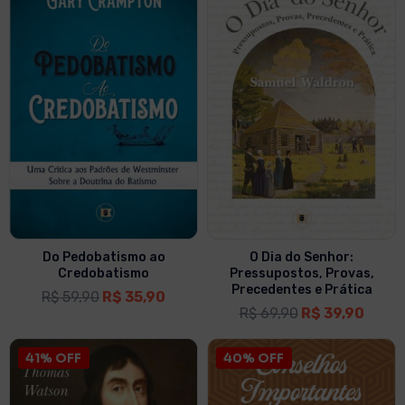
Do Pedobatismo ao
O Dia do Senhor:
Credobatismo
Pressupostos, Provas,
Precedentes e Prática
R$
59,90
R$
35,90
R$
69,90
R$
39,90
41% OFF
40% OFF