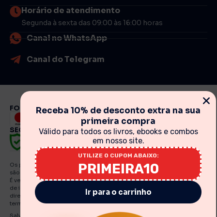
Horário de atendimento
Segunda à sexta das 09:00 às 16:00 horas
Canal no WhatsApp
Canal do Telegram
FORMAS DE PAGAMENTO
Receba 10% de desconto extra na sua
primeira compra
SEGURANÇA
Válido para todos os livros, ebooks e combos
em nosso site.
UTILIZE O CUPOM ABAIXO:
PRIMEIRA10
Os preços, promoções, condições de pagamento, frete e produtos
são válidos exclusivamente para compras realizadas via internet.
É vedada qualquer reprodução, total ou parcial, de qualquer elemento
de identidade, sem expressa autorização. A violação de qualquer
Ir para o carrinho
direito mencionado implicará na responsabilização cível e criminal nos
termos da Lei. Fotos meramente ilustrativas.
Salvo indicações em contrário, os e Books e artigos traduzidos e