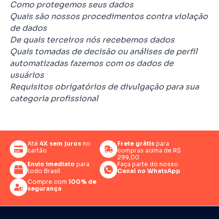
Como protegemos seus dados
Quais são nossos procedimentos contra violação
de dados
De quais terceiros nós recebemos dados
Quais tomadas de decisão ou análises de perfil
automatizadas fazemos com os dados de
usuários
Requisitos obrigatórios de divulgação para sua
categoria profissional
Até
4X sem juros
no
Frete grátis
para
cartão
compras acima de R$
299,00
Envio imediato
para
Faça parte do nosso
todo Brasil
Canal no WhatsApp
Compre com
100% de
segurança