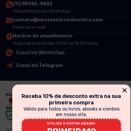
(11) 95382-9932
Atendimento via WhatsApp
contato@oestandartedecristo.com
Envie um e-mail
Horário de atendimento
Segunda à sexta das 09:00 às 16:00 horas
Canal no WhatsApp
Canal do Telegram
FORMAS DE PAGAMENTO
Receba 10% de desconto extra na sua
primeira compra
SEGURANÇA
Válido para todos os livros, ebooks e combos
em nosso site.
UTILIZE O CUPOM ABAIXO:
Os preços, promoções, condições de pagamento, frete e produtos