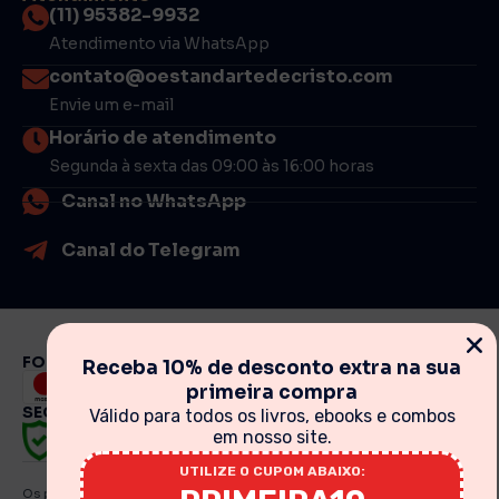
(11) 95382-9932
Atendimento via WhatsApp
contato@oestandartedecristo.com
Envie um e-mail
Horário de atendimento
Segunda à sexta das 09:00 às 16:00 horas
Canal no WhatsApp
Canal do Telegram
FORMAS DE PAGAMENTO
Receba 10% de desconto extra na sua
primeira compra
SEGURANÇA
Válido para todos os livros, ebooks e combos
em nosso site.
UTILIZE O CUPOM ABAIXO:
Os preços, promoções, condições de pagamento, frete e produtos