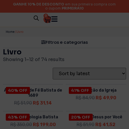
GANHE 10% DE DESCONTO
em sua primeira compra com
o cupom
PRIMEIRA10
0
Categorias
Home
/ Livro
Filtros e categorias
Livro
Autor
Showing 1–12 of 74 results
Acabamento
A Confissão de Fé Batista de
40% OFF
41% OFF
A Nutrição da Igreja
1689
R$
84,90
R$
49,90
Ano
R$
51,90
R$
31,14
BOX | Simbologia Batista
43% OFF
O Amor de Jesus por Você
20% OFF
R$
350,00
R$
199,00
R$
51,90
R$
41,52
Preço