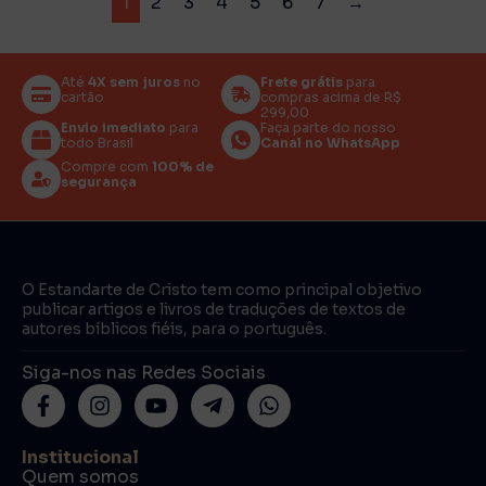
1
2
3
4
5
6
7
→
Até
4X sem juros
no
Frete grátis
para
cartão
compras acima de R$
299,00
Envio imediato
para
Faça parte do nosso
todo Brasil
Canal no WhatsApp
Compre com
100% de
segurança
O Estandarte de Cristo tem como principal objetivo
publicar artigos e livros de traduções de textos de
autores bíblicos fiéis, para o português.
Siga-nos nas Redes Sociais
Institucional
Quem somos