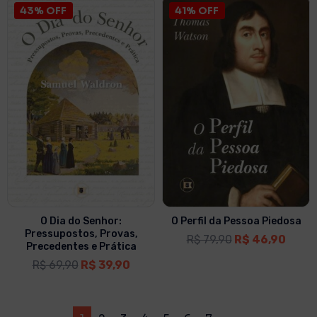
43% OFF
41% OFF
O Dia do Senhor:
O Perfil da Pessoa Piedosa
Pressupostos, Provas,
R$
79,90
R$
46,90
Precedentes e Prática
R$
69,90
R$
39,90