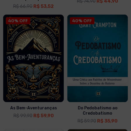
R$
74,90
R$
44,90
R$
66,90
R$
53,52
40% OFF
40% OFF
As Bem-Aventuranças
Do Pedobatismo ao
Credobatismo
R$
99,90
R$
59,90
R$
59,90
R$
35,90