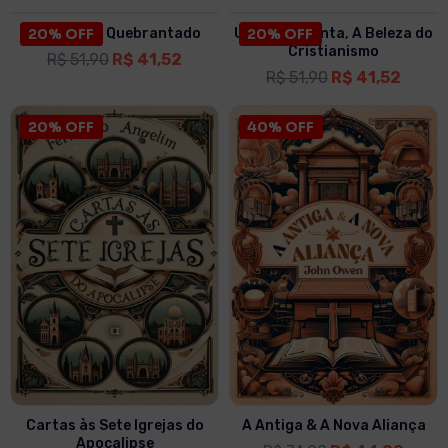
O Coração Quebrantado
20% OFF
Uma Vida Santa, A Beleza do
20% OFF
Cristianismo
R$
51,90
R$
41,52
R$
51,90
R$
41,52
20% OFF
40% OFF
Cartas às Sete Igrejas do
A Antiga & A Nova Aliança
Apocalipse