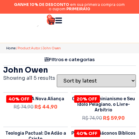
GANHE 10% DE DESCONTO
em sua primeira compra com
o cupom
PRIMEIRA10
0
Home
/ Product Autor / John Owen
Filtros e categorias
John Owen
Showing all 5 results
A Antiga & A Nova Aliança
40% OFF
Contra o Arminianismo e Seu
20% OFF
Ídolo Pelagiano, o Livre-
R$
74,90
R$
44,90
Arbítrio
R$
74,90
R$
59,90
Teologia Pactual: De Adão a
Pastores & Diáconos Bíblicos
40% OFF
Cristo