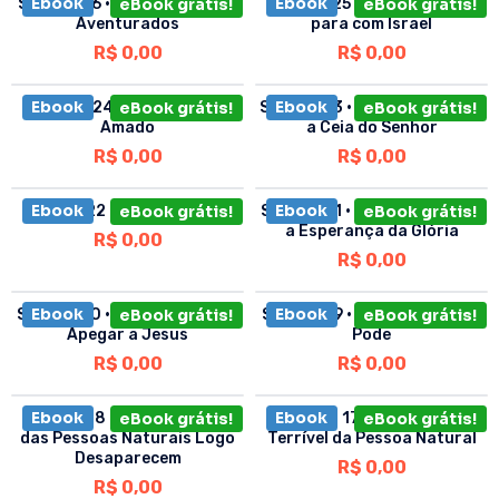
Ebook
Ebook
Sermão 26 • Os Mortos Bem-
eBook grátis!
Sermão 25 • O Nosso Dever
eBook grátis!
Aventurados
para com Israel
R$
0,00
R$
0,00
Ebook
Ebook
Sermão 24 • A Voz do Meu
eBook grátis!
Sermão 23 • Um sermão para
eBook grátis!
Amado
a Ceia do Senhor
R$
0,00
R$
0,00
Ebook
Ebook
Sermão 22 • Um Reprovado
eBook grátis!
Sermão 21 • Cristo em Vocês,
eBook grátis!
a Esperança da Glória
R$
0,00
R$
0,00
Ebook
Ebook
Sermão 20 • Motivos para se
eBook grátis!
Sermão 19 • Faça o que Você
eBook grátis!
Apegar a Jesus
Pode
R$
0,00
R$
0,00
Ebook
Ebook
Sermão 18 • As Impressões
eBook grátis!
Sermão 17 • A Confissão
eBook grátis!
das Pessoas Naturais Logo
Terrível da Pessoa Natural
Desaparecem
R$
0,00
R$
0,00