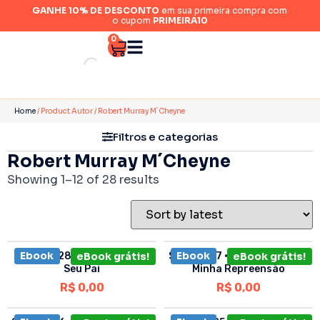
GANHE 10% DE DESCONTO
em sua primeira compra com
o cupom
PRIMEIRA10
0
Home
/ Product Autor / Robert Murray M´Cheyne
Filtros e categorias
Robert Murray M´Cheyne
Showing 1–12 of 28 results
Ebook
Ebook
Sermão 28 • O Filho Honra
eBook grátis!
Sermão 27 • Deem Ouvidos à
eBook grátis!
Seu Pai
Minha Repreensão
R$
0,00
R$
0,00