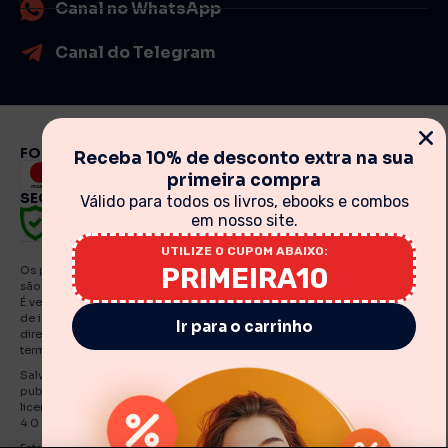
Canal no WhatsApp
Canal do Telegram
FORMAS DE PAGAMENTO
Receba 10% de desconto extra na sua
primeira compra
SEGURANÇA
Válido para todos os livros, ebooks e combos
em nosso site.
UTILIZE O CUPOM ABAIXO:
PRIMEIRA10
Os preços, promoções, condições de pagamento, frete e produtos
são válidos exclusivamente para compras realizadas via internet.
É vedada qualquer reprodução, total ou parcial, de qualquer elemento
de identidade, sem expressa autorização. A violação de qualquer
Ir para o carrinho
direito mencionado implicará na responsabilização cível e criminal nos
termos da Lei. Fotos meramente ilustrativas.
Salvo indicações em contrário, os e Books e artigos traduzidos e
publicados por O Estandarte de Cristo estão licenciadas de uma
licença Creative Commons Attribution-NonCommercial-No Derivatives
4.0 International Public.
Estandarte de Cristo – CNPJ: 30.919.321./0001-55