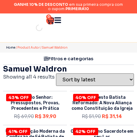
GANHE 10% DE DESCONTO
em sua primeira compra com
o cupom
PRIMEIRA10
0
Home
/ Product Autor / Samuel Waldron
Filtros e categorias
Samuel Waldron
Showing all 4 results
43% OFF
O Dia do Senhor:
40% OFF
Um Manifesto Batista
Pressupostos, Provas,
Reformado: A Nova Aliança
Precedentes e Prática
como Constituição da Igreja
R$
69,90
R$
39,90
R$
51,90
R$
31,14
Uma Exposição Moderna da
41% OFF
O Homem como Sacerdote em
42% OFF
Confissão de Fé Batista de
seu Lar