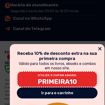
Horário de atendimento
Segunda à sexta das 09:00 às 16:00 horas
Canal no WhatsApp
Canal do Telegram
FORMAS DE PAGAMENTO
Receba 10% de desconto extra na sua
primeira compra
SEGURANÇA
Válido para todos os livros, ebooks e combos
em nosso site.
UTILIZE O CUPOM ABAIXO:
PRIMEIRA10
Os preços, promoções, condições de pagamento, frete e produtos
são válidos exclusivamente para compras realizadas via internet.
É vedada qualquer reprodução, total ou parcial, de qualquer elemento
de identidade, sem expressa autorização. A violação de qualquer
Ir para o carrinho
direito mencionado implicará na responsabilização cível e criminal nos
termos da Lei. Fotos meramente ilustrativas.
Salvo indicações em contrário, os e Books e artigos traduzidos e