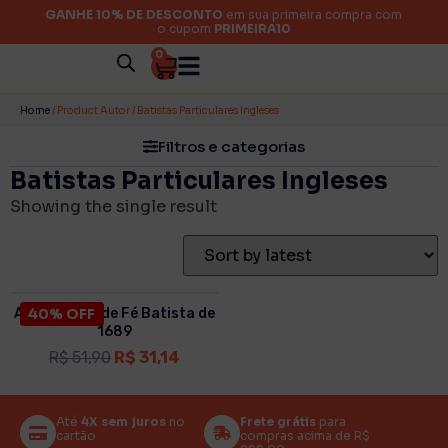
GANHE 10% DE DESCONTO
em sua primeira compra com
o cupom
PRIMEIRA10
0
Categorias
Home
/ Product Autor / Batistas Particulares Ingleses
Filtros e categorias
Batistas Particulares Ingleses
Autor
Showing the single result
Acabamento
A Confissão de Fé Batista de
40% OFF
1689
Ano
R$
51,90
R$
31,14
Até
4X sem juros
no
Frete grátis
para
cartão
compras acima de R$
Preço