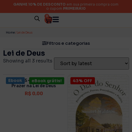
GANHE 10% DE DESCONTO
em sua primeira compra com
o cupom
PRIMEIRA10
0
Categorias
Home
/ Lei de Deus
Filtros e categorias
Lei de Deus
Autor
Showing all 3 results
Acabamento
Ebook
Sermão 15 • Um Crente Tem
eBook grátis!
43% OFF
Prazer na Lei de Deus
R$
0,00
Ano
Preço