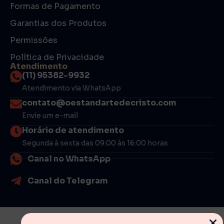
Formas de Pagamento
Garantias dos Produtos
Permissões
Política de Privacidade
Atendimento
(11) 95382-9932
Atendimento via WhatsApp
contato@oestandartedecristo.com
Envie um e-mail
Horário de atendimento
Segunda à sexta das 09:00 às 16:00 horas
Canal no WhatsApp
Canal do Telegram