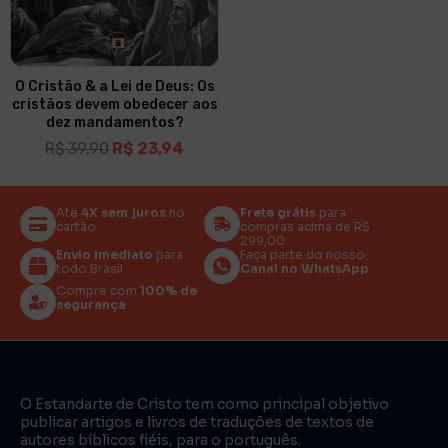
O Cristão & a Lei de Deus: Os
cristãos devem obedecer aos
dez mandamentos?
R$
39,90
R$
23,94
Até
4X sem juros
no
Frete grátis
para
cartão
compras acima de R$
299,00
Envio imediato
para
Faça parte do nosso
todo Brasil
Canal no WhatsApp
Compre com
100% de
segurança
O Estandarte de Cristo tem como principal objetivo
publicar artigos e livros de traduções de textos de
autores bíblicos fiéis, para o português.