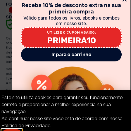
FORMAS DE PAGAMENTO
Receba 10% de desconto extra na sua
primeira compra
SEGURANÇA
Válido para todos os livros, ebooks e combos
em nosso site.
UTILIZE O CUPOM ABAIXO:
PRIMEIRA10
Os preços, promoções, condições de pagamento, frete e produtos
são válidos exclusivamente para compras realizadas via internet.
É vedada qualquer reprodução, total ou parcial, de qualquer elemento
de identidade, sem expressa autorização. A violação de qualquer
Ir para o carrinho
direito mencionado implicará na responsabilização cível e criminal nos
termos da Lei. Fotos meramente ilustrativas.
Salvo indicações em contrário, os e Books e artigos traduzidos e
publicados por O Estandarte de Cristo estão licenciadas de uma
licença Creative Commons Attribution-NonCommercial-No Derivatives
4.0 International Public.
Estandarte de Cristo – CNPJ: 30.919.321./0001-55
Este site utiliza cookies para garantir seu funcionamento
correto e proporcionar a melhor experiência na sua
navegação.
Copyright © 2015-2024 – Estandarte de Cristo. Todos os
Ao continuar nesse site você está de acordo com nossa
direitos reservados.
Política de Privacidade.
Política de Privacidade.