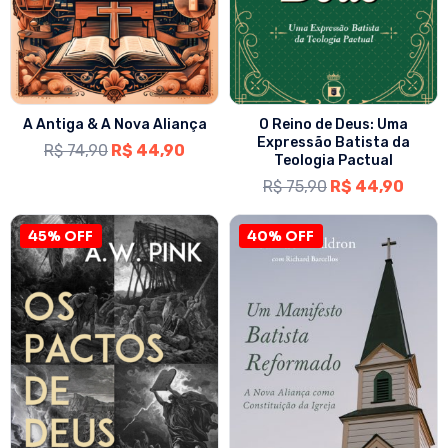
A Antiga & A Nova Aliança
O Reino de Deus: Uma
Expressão Batista da
R$
74,90
R$
44,90
Teologia Pactual
R$
75,90
R$
44,90
45% OFF
40% OFF