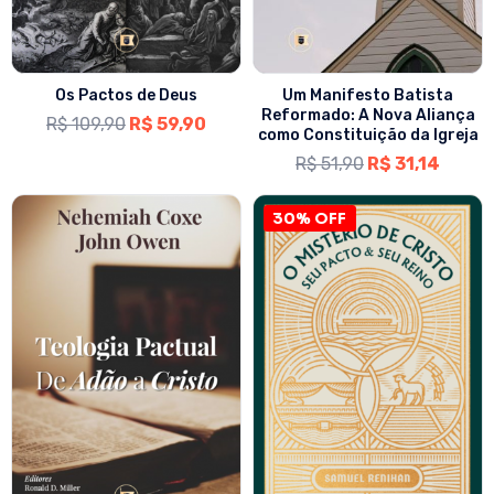
Os Pactos de Deus
Um Manifesto Batista
Reformado: A Nova Aliança
R$
109,90
R$
59,90
como Constituição da Igreja
R$
51,90
R$
31,14
30% OFF