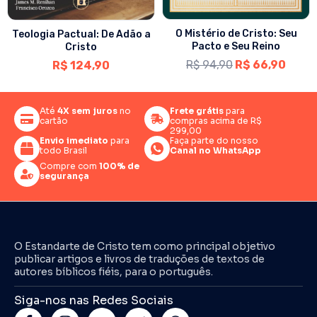
O Mistério de Cristo: Seu
Teologia Pactual: De Adão a
Pacto e Seu Reino
Cristo
R$
94,90
R$
66,90
R$
124,90
Até
4X sem juros
no
Frete grátis
para
cartão
compras acima de R$
299,00
Envio imediato
para
Faça parte do nosso
todo Brasil
Canal no WhatsApp
Compre com
100% de
segurança
O Estandarte de Cristo tem como principal objetivo
publicar artigos e livros de traduções de textos de
autores bíblicos fiéis, para o português.
Siga-nos nas Redes Sociais