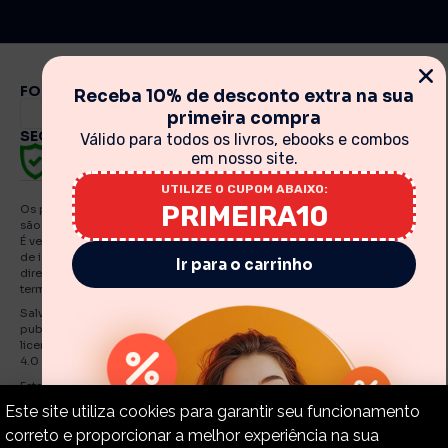
FORMAS DE PAGAMENTO
Receba 10% de desconto extra na sua
primeira compra
SEGURANÇA
Válido para todos os livros, ebooks e combos
em nosso site.
UTILIZE O CUPOM ABAIXO:
PRIMEIRA10
Os preços, promoções, condições de pagamento, frete e produtos
são válidos exclusivamente para compras realizadas via internet.
É vedada qualquer reprodução, total ou parcial, de qualquer elemento
de identidade, sem expressa autorização. A violação de qualquer
Ir para o carrinho
direito mencionado implicará na responsabilização cível e criminal nos
termos da Lei. Fotos meramente ilustrativas.
Salvo indicações em contrário, os e Books e artigos traduzidos e
publicados por O Estandarte de Cristo estão licenciadas de uma
licença Creative Commons Attribution-NonCommercial-No Derivatives
4.0 International Public.
Estandarte de Cristo – CNPJ: 30.919.321./0001-55
Este site utiliza cookies para garantir seu funcionamento
correto e proporcionar a melhor experiência na sua