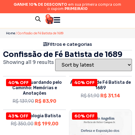
GANHE 10% DE DESCONTO
em sua primeira compra com
o cupom
PRIMEIRA10
0
Categorias
Home
/ Confissão de Fé Batista de 1689
Filtros e categorias
Confissão de Fé Batista de 1689
Autor
Showing all 9 results
Acabamento
O que Fui Guardando pelo
40% OFF
A Confissão de Fé Batista de
40% OFF
Caminho: Memórias e
1689
Anotações
R$
51,90
R$
31,14
R$
139,90
R$
83,90
Ano
BOX | Simbologia Batista
43% OFF
60% OFF
R$
350,00
R$
199,00
Preço