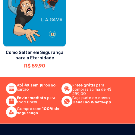
Como Saltar em Segurança
para a Eternidade
R$
59,90
Até
4X sem juros
no
Frete grátis
para
cartão
compras acima de R$
299,00
Envio imediato
para
Faça parte do nosso
todo Brasil
Canal no WhatsApp
Compre com
100% de
segurança