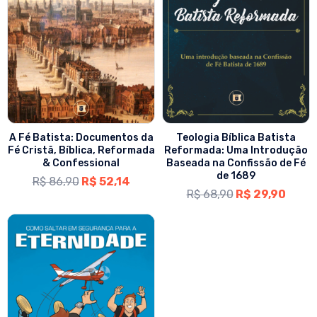
A Fé Batista: Documentos da
Teologia Bíblica Batista
Fé Cristã, Bíblica, Reformada
Reformada: Uma Introdução
& Confessional
Baseada na Confissão de Fé
de 1689
R$
86,90
R$
52,14
R$
68,90
R$
29,90