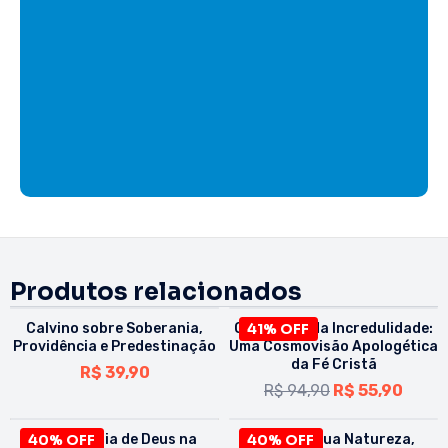
Produtos relacionados
Calvino sobre Soberania,
O Absurdo da Incredulidade:
41% OFF
Providência e Predestinação
Uma Cosmovisão Apologética
da Fé Cristã
R$
39,90
R$
94,90
R$
55,90
40% OFF
A Soberania de Deus na
40% OFF
A Igreja: Sua Natureza,