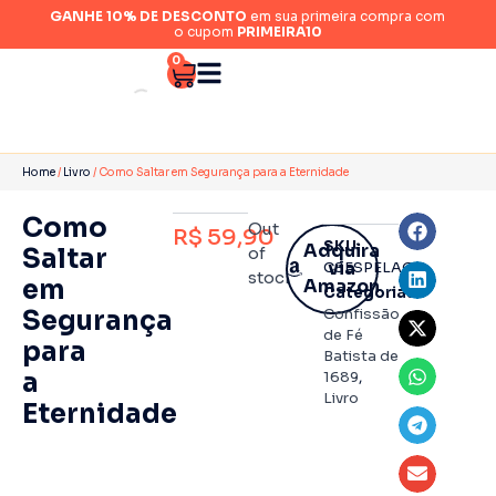
GANHE 10% DE DESCONTO
em sua primeira compra com
o cupom
PRIMEIRA10
0
Home
/
Livro
/ Como Saltar em Segurança para a Eternidade
Como
Out
R$
59,90
SKU:
Adquira
Saltar
of
via
CSESPELAG
stock
em
Amazon
Categorias:
Segurança
Confissão
de Fé
para
Batista de
a
1689
,
Livro
Eternidade