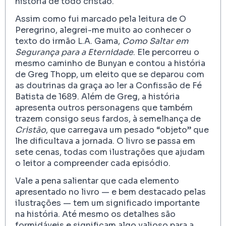
história de todo cristão.
Assim como fui marcado pela leitura de O
Peregrino, alegrei-me muito ao conhecer o
texto do irmão L.A. Gama,
Como Saltar em
Segurança para a Eternidade
. Ele percorreu o
mesmo caminho de Bunyan e contou a história
de Greg Thopp, um eleito que se deparou com
as doutrinas da graça ao ler a Confissão de Fé
Batista de 1689. Além de Greg, a história
apresenta outros personagens que também
trazem consigo seus fardos, à semelhança de
Cristão
, que carregava um pesado “objeto” que
lhe dificultava a jornada. O livro se passa em
sete cenas, todas com ilustrações que ajudam
o leitor a compreender cada episódio.
Vale a pena salientar que cada elemento
apresentado no livro — e bem destacado pelas
ilustrações — tem um significado importante
na história. Até mesmo os detalhes são
formidáveis e significam algo valioso para a