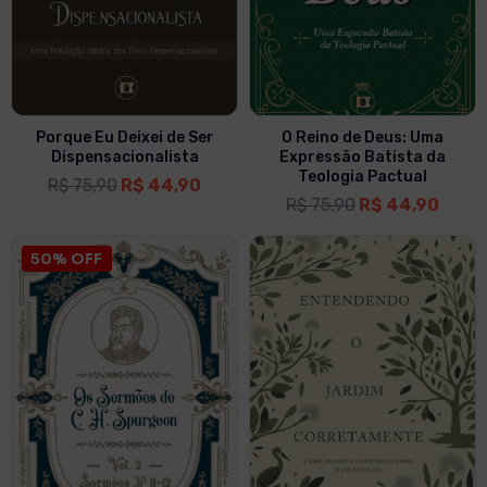
Porque Eu Deixei de Ser
O Reino de Deus: Uma
Dispensacionalista
Expressão Batista da
Teologia Pactual
R$
75,90
R$
44,90
R$
75,90
R$
44,90
50% OFF