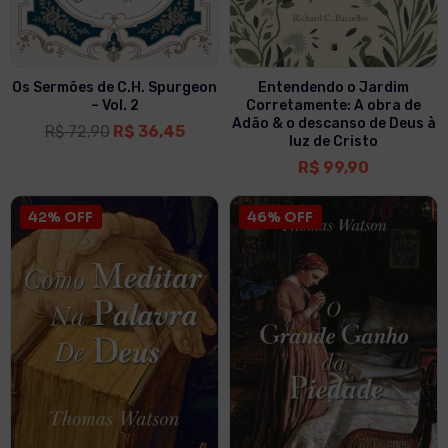
Os Sermões de C.H. Spurgeon
Entendendo o Jardim
– Vol. 2
Corretamente: A obra de
Adão & o descanso de Deus à
R$
72,90
R$
36,45
luz de Cristo
R$
99,90
42% OFF
46% OFF