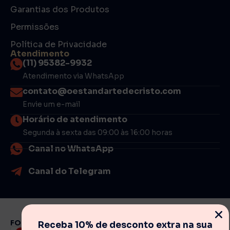
Garantias dos Produtos
Permissões
Política de Privacidade
Atendimento
(11) 95382-9932
Atendimento via WhatsApp
contato@oestandartedecristo.com
Envie um e-mail
Horário de atendimento
Segunda à sexta das 09:00 às 16:00 horas
Canal no WhatsApp
Canal do Telegram
FORMAS DE PAGAMENTO
Receba 10% de desconto extra na sua