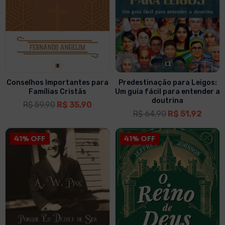
Conselhos Importantes para
Predestinação para Leigos:
Famílias Cristãs
Um guia fácil para entender a
doutrina
R$
59,90
R$
35,90
R$
64,90
R$
51,92
41% OFF
41% OFF