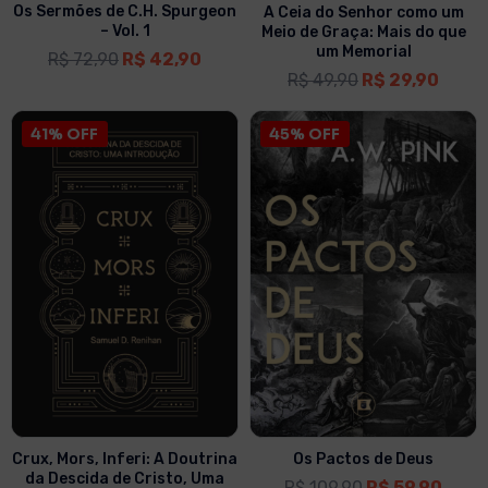
Os Sermões de C.H. Spurgeon
A Ceia do Senhor como um
– Vol. 1
Meio de Graça: Mais do que
um Memorial
R$
72,90
R$
42,90
R$
49,90
R$
29,90
41% OFF
45% OFF
Crux, Mors, Inferi: A Doutrina
Os Pactos de Deus
da Descida de Cristo, Uma
R$
109,90
R$
59,90