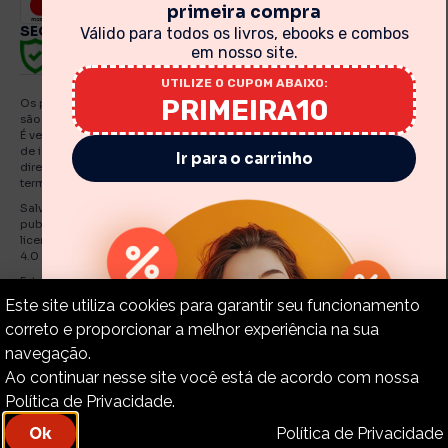
primeira compra
SEGURANÇA
Válido para todos os livros, ebooks e combos
em nosso site.
UTILIZE O CUPOM ABAIXO:
PRIMEIRA10
Os preços, promoções, condições de pagamento, frete e produtos
são válidos exclusivamente para compras realizadas via internet.
É vedada qualquer reprodução, total ou parcial, de qualquer elemento
de identidade, sem expressa autorização. A violação de qualquer
Ir para o carrinho
direito mencionado implicará na responsabilização cível e criminal nos
termos da Lei. Fotos meramente ilustrativas.
Salvo indicações em contrário, os e Books e artigos traduzidos e
publicados por O Estandarte de Cristo estão licenciadas de uma
licença Creative Commons Attribution-NonCommercial-No Derivatives
4.0 International Public.
Estandarte de Cristo – CNPJ: 30.919.321./0001-55
Este site utiliza cookies para garantir seu funcionamento
correto e proporcionar a melhor experiência na sua
navegação.
Copyright © 2015-2024 – Estandarte de Cristo. Todos os
Ao continuar nesse site você está de acordo com nossa
direitos reservados.
Política de Privacidade.
Política de Privacidade.
Política de Privacidade
Ok
Desenvolvido por