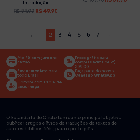
Introdução
R$
84,90
R$
49,90
←
1
2
3
4
5
6
7
→
Até
4X sem juros
no
Frete grátis
para
cartão
compras acima de R$
299,00
Envio imediato
para
Faça parte do nosso
todo Brasil
Canal no WhatsApp
Compre com
100% de
segurança
O Estandarte de Cristo tem como principal objetivo
publicar artigos e livros de traduções de textos de
autores bíblicos fiéis, para o português.