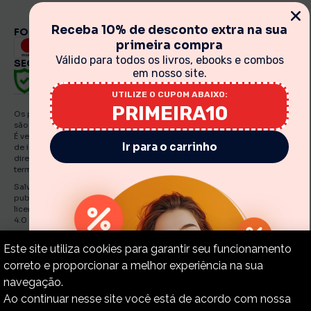
Receba 10% de desconto extra na sua
FORMAS DE PAGAMENTO
primeira compra
Válido para todos os livros, ebooks e combos
SEGURANÇA
em nosso site.
UTILIZE O CUPOM ABAIXO:
PRIMEIRA10
Os preços, promoções, condições de pagamento, frete e produtos
são válidos exclusivamente para compras realizadas via internet.
É vedada qualquer reprodução, total ou parcial, de qualquer elemento
Ir para o carrinho
de identidade, sem expressa autorização. A violação de qualquer
direito mencionado implicará na responsabilização cível e criminal nos
termos da Lei. Fotos meramente ilustrativas.
Salvo indicações em contrário, os e Books e artigos traduzidos e
publicados por O Estandarte de Cristo estão licenciadas de uma
licença Creative Commons Attribution-NonCommercial-No Derivatives
4.0 International Public.
Estandarte de Cristo – CNPJ: 30.919.321./0001-55
Este site utiliza cookies para garantir seu funcionamento
correto e proporcionar a melhor experiência na sua
navegação.
Ao continuar nesse site você está de acordo com nossa
Copyright © 2015-2024 – Estandarte de Cristo. Todos os