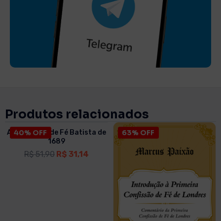
Produtos relacionados
A Confissão de Fé Batista de
40% OFF
63% OFF
1689
R$
51,90
R$
31,14