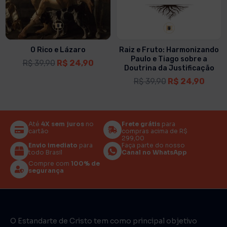
O Rico e Lázaro
Raiz e Fruto: Harmonizando
Paulo e Tiago sobre a
R$
39,90
R$
24,90
Doutrina da Justificação
R$
39,90
R$
24,90
Até
4X sem juros
no
Frete grátis
para
cartão
compras acima de R$
299,00
Envio imediato
para
Faça parte do nosso
todo Brasil
Canal no WhatsApp
Compre com
100% de
segurança
O Estandarte de Cristo tem como principal objetivo