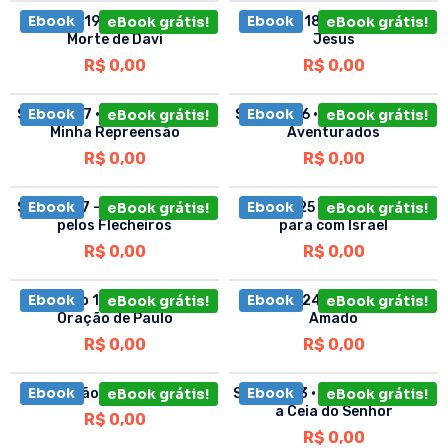
Ebook
Ebook
Sermão 19 – A Canção da
eBook grátis!
Sermão 18 – O Túmulo de
eBook grátis!
Morte de Davi
Jesus
R$
0,00
R$
0,00
Ebook
Ebook
Sermão 27 • Deem Ouvidos à
eBook grátis!
Sermão 26 • Os Mortos Bem-
eBook grátis!
Minha Repreensão
Aventurados
R$
0,00
R$
0,00
Ebook
Ebook
Sermão 17 – José é Atacado
eBook grátis!
Sermão 25 • O Nosso Dever
eBook grátis!
pelos Flecheiros
para com Israel
R$
0,00
R$
0,00
Ebook
Ebook
Sermão 16 – A Primeira
eBook grátis!
Sermão 24 • A Voz do Meu
eBook grátis!
Oração de Paulo
Amado
R$
0,00
R$
0,00
Ebook
Ebook
Sermão 15 – A Bíblia
eBook grátis!
Sermão 23 • Um sermão para
eBook grátis!
a Ceia do Senhor
R$
0,00
R$
0,00