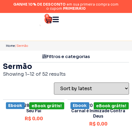
GANHE 10% DE DESCONTO
em sua primeira compra com
o cupom
PRIMEIRA10
0
Home
/ Sermão
Filtros e categorias
Sermão
Showing 1–12 of 52 results
Ebook
Ebook
Sermão 28 • O Filho Honra
eBook grátis!
Sermão 20 – A Mentalidade
eBook grátis!
Seu Pai
Carnal é Inimizade Contra
Deus
R$
0,00
R$
0,00