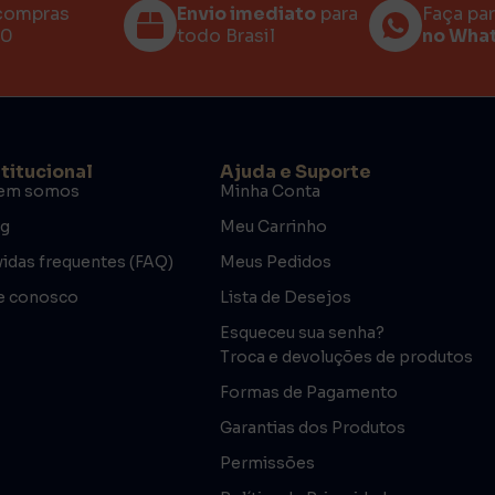
compras
Envio imediato
para
Faça pa
00
todo Brasil
no Wha
stitucional
Ajuda e Suporte
em somos
Minha Conta
og
Meu Carrinho
idas frequentes (FAQ)
Meus Pedidos
e conosco
Lista de Desejos
Esqueceu sua senha?
Troca e devoluções de produtos
Formas de Pagamento
Garantias dos Produtos
Permissões