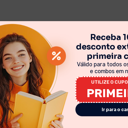
Receba 
desconto ext
primeira
Válido para todos os
e combos em no
UTILIZE O CUPO
PRIME
Ir para o ca