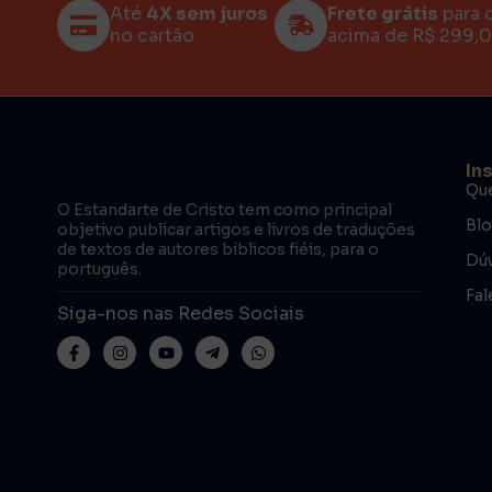
Até
4X sem juros
Frete grátis
para 
no cartão
acima de R$ 299,
In
Qu
O Estandarte de Cristo tem como principal
Bl
objetivo publicar artigos e livros de traduções
de textos de autores bíblicos fiéis, para o
Dúv
português.
Fal
Siga-nos nas Redes Sociais