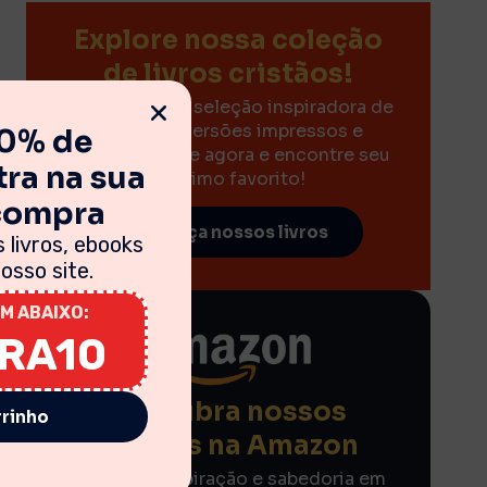
Explore nossa coleção
de livros cristãos!
Descubra uma seleção inspiradora de
livros nas versões impressos e
10% de
eBooks. Clique agora e encontre seu
ra na sua
próximo favorito!
 compra
Conheça nossos livros
 livros, ebooks
sso site.
M ABAIXO:
IRA10
Descubra nossos
rrinho
eBooks na Amazon
Encontre inspiração e sabedoria em