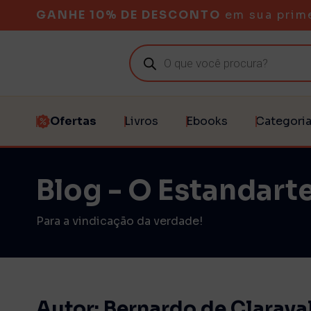
GANHE 10% DE DESCONTO
em sua prim
Ofertas
Livros
Ebooks
Categori
Blog - O Estandarte
Para a vindicação da verdade!
Autor:
Bernardo de Clarava