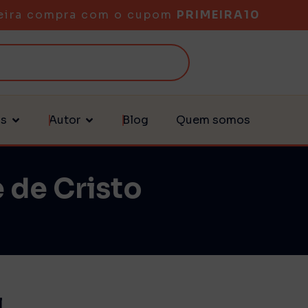
eira compra com o cupom
PRIMEIRA10
as
Autor
Blog
Quem somos
 de Cristo
l