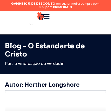
GANHE 10% DE DESCONTO
em sua primeira compra com
o cupom
PRIMEIRA10
0
Blog - O Estandarte de
Cristo
Para a vindicação da verdade!
Autor:
Herther Longshore