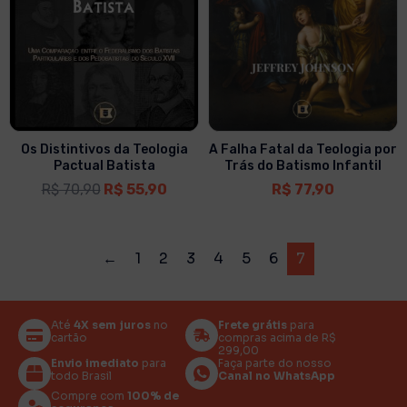
Os Distintivos da Teologia
A Falha Fatal da Teologia por
Pactual Batista
Trás do Batismo Infantil
R$
70,90
R$
55,90
R$
77,90
←
1
2
3
4
5
6
7
Até
4X sem juros
no
Frete grátis
para
cartão
compras acima de R$
299,00
Envio imediato
para
Faça parte do nosso
todo Brasil
Canal no WhatsApp
Compre com
100% de