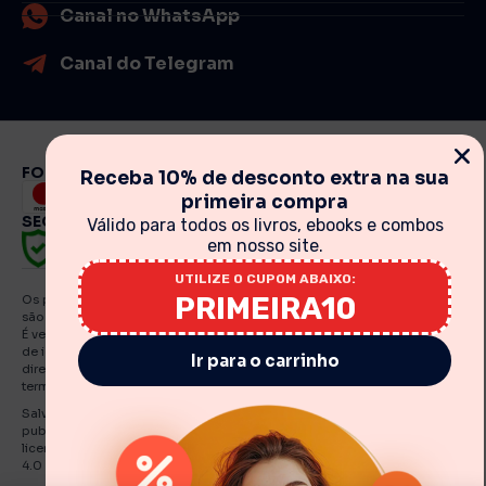
Canal no WhatsApp
Canal do Telegram
FORMAS DE PAGAMENTO
Receba 10% de desconto extra na sua
primeira compra
SEGURANÇA
Válido para todos os livros, ebooks e combos
em nosso site.
UTILIZE O CUPOM ABAIXO:
PRIMEIRA10
Os preços, promoções, condições de pagamento, frete e produtos
são válidos exclusivamente para compras realizadas via internet.
É vedada qualquer reprodução, total ou parcial, de qualquer elemento
de identidade, sem expressa autorização. A violação de qualquer
Ir para o carrinho
direito mencionado implicará na responsabilização cível e criminal nos
termos da Lei. Fotos meramente ilustrativas.
Salvo indicações em contrário, os e Books e artigos traduzidos e
publicados por O Estandarte de Cristo estão licenciadas de uma
licença Creative Commons Attribution-NonCommercial-No Derivatives
4.0 International Public.