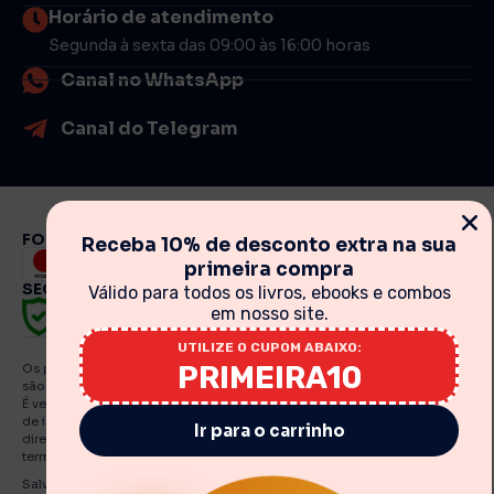
Horário de atendimento
Segunda à sexta das 09:00 às 16:00 horas
Canal no WhatsApp
Canal do Telegram
FORMAS DE PAGAMENTO
Receba 10% de desconto extra na sua
primeira compra
SEGURANÇA
Válido para todos os livros, ebooks e combos
em nosso site.
UTILIZE O CUPOM ABAIXO:
PRIMEIRA10
Os preços, promoções, condições de pagamento, frete e produtos
são válidos exclusivamente para compras realizadas via internet.
É vedada qualquer reprodução, total ou parcial, de qualquer elemento
de identidade, sem expressa autorização. A violação de qualquer
Ir para o carrinho
direito mencionado implicará na responsabilização cível e criminal nos
termos da Lei. Fotos meramente ilustrativas.
Salvo indicações em contrário, os e Books e artigos traduzidos e