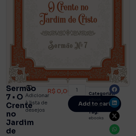
Sermão
R$
0,00
Categorias:
Adicionar
7 • O
eBook
,
à lista de
Add to cart
Crente
Sermão
desejos
no
Tag:
ebooks
Jardim
de