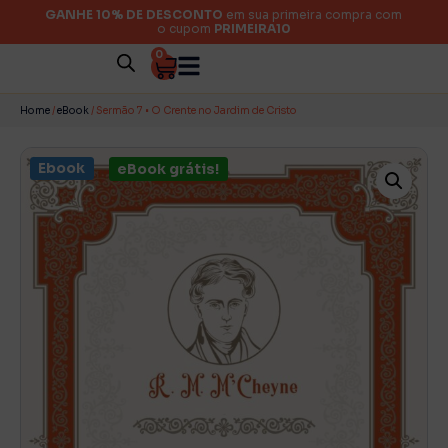
GANHE 10% DE DESCONTO
em sua primeira compra com
o cupom
PRIMEIRA10
0
Home
/
eBook
/ Sermão 7 • O Crente no Jardim de Cristo
Ebook
eBook grátis!