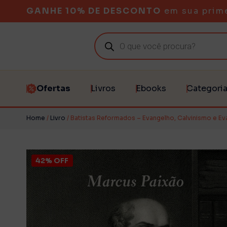
GANHE 10% DE DESCONTO
em sua prim
Ofertas
Livros
Ebooks
Categori
Home
/
Livro
/ Batistas Reformados – Evangelho, Calvinismo e Ev
42% OFF