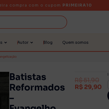
eira compra com o cupom
PRIMEIRA10
as
Autor
Blog
Quem somos
angelização
Batistas
R$
51,90
Reformados
R$
29,90
–
Evangelho,