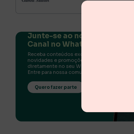
Gilson Santos
Junte-se ao nosso
Canal no WhatsApp
Receba conteúdos exclusivos,
novidades e promoções
diretamente no seu WhatsApp.
Entre para nossa comunidade!
Quero fazer parte