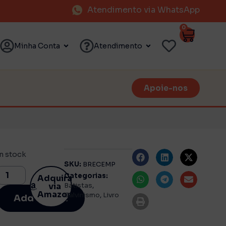
Atendimento via WhatsApp
0
Minha Conta
Atendimento
Apoie-nos
In stock
SKU:
BRECEMP
Categorias:
Adquira
via
Batistas
,
Amazon
Calvinismo
,
Livro
Add to cart