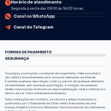
Horário de atendimento
Segunda à sexta das 09:00 às 16:00 horas
Canal no WhatsApp
Canal do Telegram
FORMAS DE PAGAMENTO
SEGURANÇA
Os preços, promoções, condições de pagamento, frete e produtos
são válidos exclusivamente para compras realizadas via internet.
É vedada qualquer reprodução, total ou parcial, de qualquer elemento
de identidade, sem expressa autorização. A violação de qualquer
direito mencionado implicará na responsabilização cível e criminal nos
termos da Lei. Fotos meramente ilustrativas.
Salvo indicações em contrário, os e Books e artigos traduzidos e
publicados por O Estandarte de Cristo estão licenciadas de uma
licença Creative Commons Attribution-NonCommercial-No Derivatives