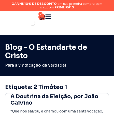
GANHE 10% DE DESCONTO
em sua primeira compra com
o cupom
PRIMEIRA10
0
Blog - O Estandarte de
Cristo
Para a vindicação da verdade!
Etiqueta: 2 Timóteo 1
A Doutrina da Eleição, por João
Calvino
“Que nos salvou, e chamou com uma santa vocação;