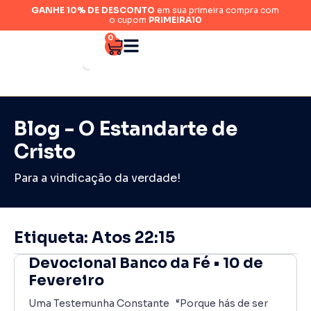
GANHE 10% DE DESCONTO
em sua primeira compra com
o cupom
PRIMEIRA10
0
Blog - O Estandarte de
Cristo
Para a vindicação da verdade!
Etiqueta: Atos 22:15
Devocional Banco da Fé • 10 de
Fevereiro
Uma Testemunha Constante “Porque hás de ser