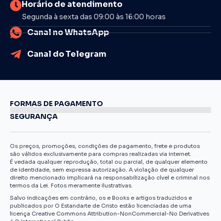
Horário de atendimento
Segunda à sexta das 09:00 às 16:00 horas
Canal no WhatsApp
Canal do Telegram
FORMAS DE PAGAMENTO
SEGURANÇA
Os preços, promoções, condições de pagamento, frete e produtos
são válidos exclusivamente para compras realizadas via internet.
É vedada qualquer reprodução, total ou parcial, de qualquer elemento
de identidade, sem expressa autorização. A violação de qualquer
direito mencionado implicará na responsabilização cível e criminal nos
termos da Lei. Fotos meramente ilustrativas.
Salvo indicações em contrário, os e Books e artigos traduzidos e
publicados por O Estandarte de Cristo estão licenciadas de uma
licença Creative Commons Attribution-NonCommercial-No Derivatives