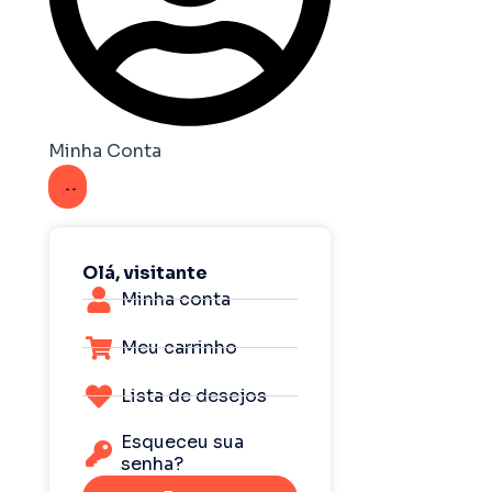
Minha Conta
Olá, visitante
Minha conta
Meu carrinho
Lista de desejos
Esqueceu sua
senha?