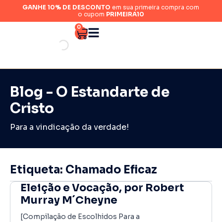
GANHE 10% DE DESCONTO
em sua primeira compra com
o cupom
PRIMEIRA10
0
Blog - O Estandarte de
Cristo
Para a vindicação da verdade!
Etiqueta: Chamado Eficaz
Eleição e Vocação, por Robert
Murray M´Cheyne
[Compilação de Escolhidos Para a