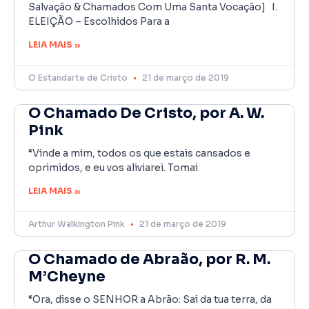
Salvação & Chamados Com Uma Santa Vocação] I.
ELEIÇÃO – Escolhidos Para a
LEIA MAIS »
O Estandarte de Cristo
21 de março de 2019
O Chamado De Cristo, por A. W.
Pink
“Vinde a mim, todos os que estais cansados e
oprimidos, e eu vos aliviarei. Tomai
LEIA MAIS »
Arthur Walkington Pink
21 de março de 2019
O Chamado de Abraão, por R. M.
M’Cheyne
“Ora, disse o SENHOR a Abrão: Sai da tua terra, da