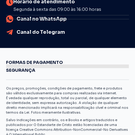
Horário de atendimento
Segunda à sexta das 09:00 às 16:00 horas
Canal no WhatsApp
Canal do Telegram
FORMAS DE PAGAMENTO
SEGURANÇA
Os preços, promoções, condições de pagamento, frete e produtos
são válidos exclusivamente para compras realizadas via internet.
É vedada qualquer reprodução, total ou parcial, de qualquer elemento
de identidade, sem expressa autorização. A violação de qualquer
direito mencionado implicará na responsabilização cível e criminal nos
termos da Lei. Fotos meramente ilustrativas.
Salvo indicações em contrário, os e Books e artigos traduzidos e
publicados por O Estandarte de Cristo estão licenciadas de uma
licença Creative Commons Attribution-NonCommercial-No Derivatives
4.0 International Public.